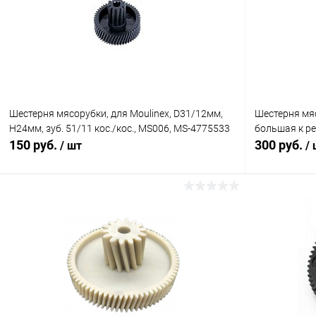
Шестерня мясорубки, для Moulinex, D31/12мм,
Шестерня мяс
H24мм, зуб. 51/11 кос./кос., MS006, MS-4775533
большая к ре
150 руб.
300 руб.
/ шт
/
В корзину
Сравнение
Сравнение
В избранное
В наличии (5)
В избранн