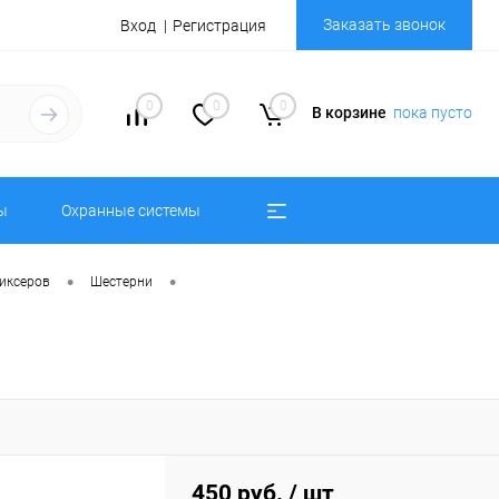
Заказать звонок
Вход
Регистрация
0
0
0
В корзине
пока пусто
ы
Охранные системы
•
•
миксеров
Шестерни
450 руб.
/ шт