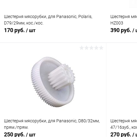
Шестерня мясорубки, для Panasonic, Polaris,
Шестерня мя
D79/29мм, кос./кос.
HZ003
170 руб.
390 руб.
/ шт
/
В корзину
Сравнение
Сравнение
В избранное
В наличии (1)
В избранн
Шестерня мясорубки, для Panasonic, D80/32мм,
Шестерня мяс
прям./прям.
47/16зуб., ко
250 руб.
270 руб.
/ шт
/