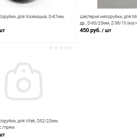
сорубки, для Хозяюшка, D-67мм,
Шестерня мясорубки, для Mi
др., D-60/25мм, Z-38/10 (кос
450 руб.
 шт
/ шт
В корзину
В корз
Сравнение
ое
В наличии (1)
В избранное
орубки, для Vitek, D52/22мм,
с./прям.
 шт