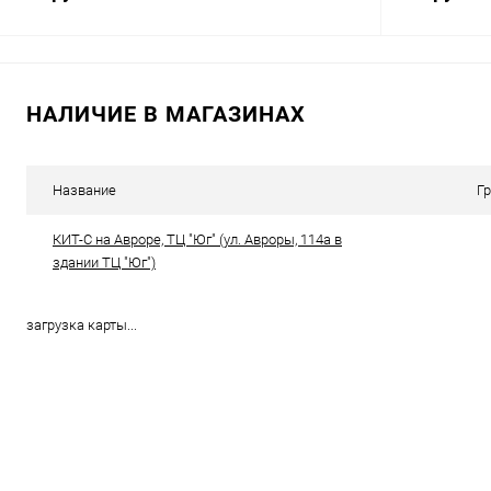
В корзину
НАЛИЧИЕ В МАГАЗИНАХ
Сравнение
Сравнение
В избранное
В наличии (2)
В избранн
Название
Г
КИТ-С на Авроре, ТЦ "Юг" (ул. Авроры, 114а в
здании ТЦ "Юг")
загрузка карты...