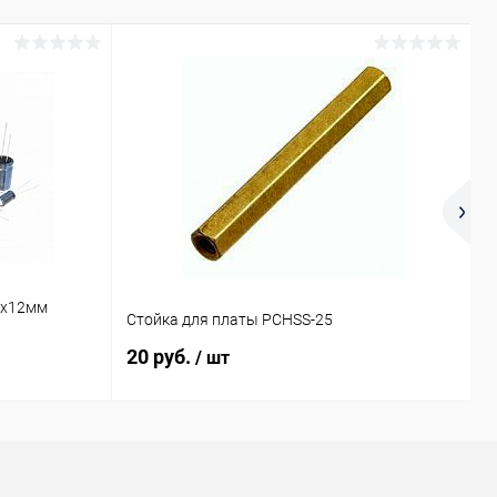
8х12мм
Р
Стойка для платы PCHSS-25
М
20 руб.
7
/ шт