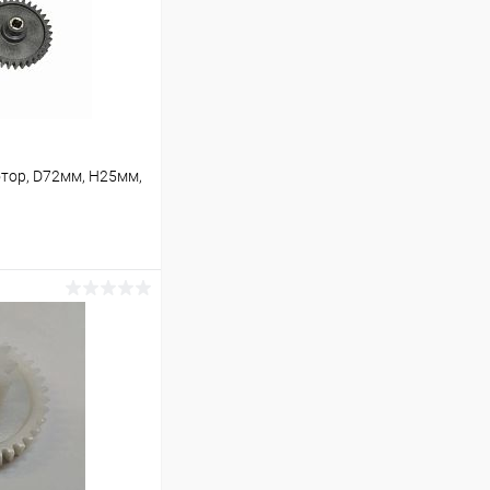
отор, D72мм, H25мм,
ину
В наличии (2)