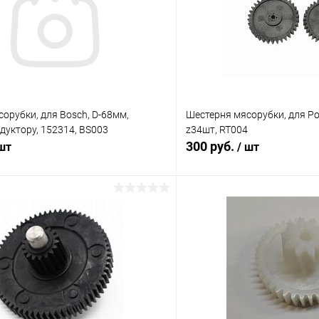
орубки, для Bosch, D-68мм,
Шестерня мясорубки, для Р
дуктору, 152314, BS003
z34шт, RT004
300 руб.
 шт
/ шт
В корзину
В корз
Сравнение
ое
В наличии (6)
В избранное