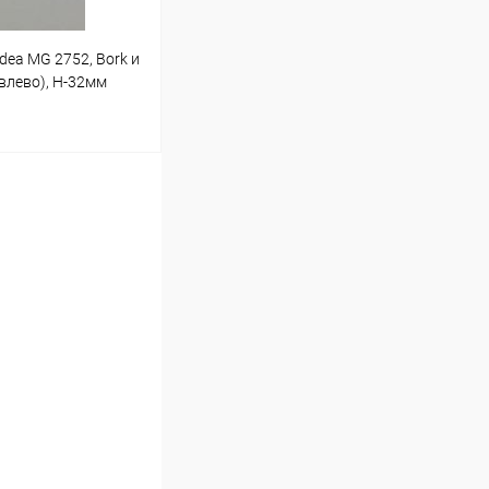
dea MG 2752, Bork и
-влево), H-32мм
ину
В наличии (2)