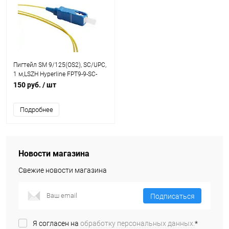
Пигтейл SM 9/125(OS2), SC/UPC,
1 м,LSZH Hyperline FPT9-9-SC-
UPC-1M
150 руб.
/ шт
Подробнее
Новости магазина
Свежие новости магазина
Подписаться
Я согласен на
обработку персональных данных.
*