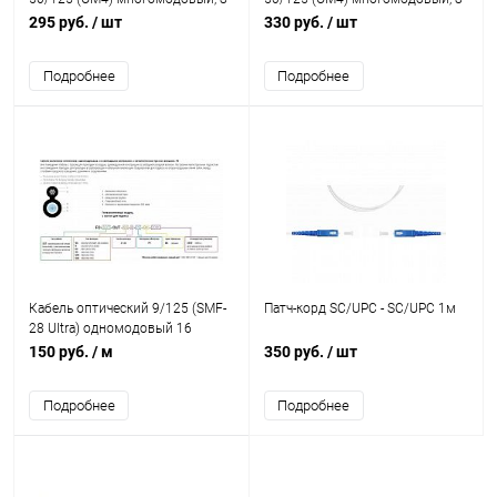
волокон Hyperline, для
волокон, уличный
295 руб.
/ шт
330 руб.
/ шт
внутренней прокладки
Подробнее
Подробнее
Кабель оптический 9/125 (SMF-
Патч-корд SC/UPC - SC/UPC 1м
28 Ultra) одномодовый 16
волокон, с тросом, уличный
150 руб.
/ м
350 руб.
/ шт
Подробнее
Подробнее