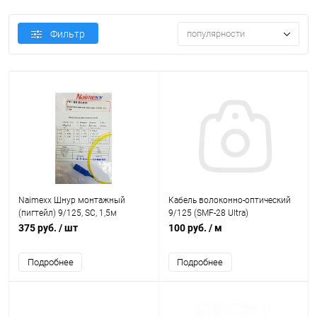
Фильтр
популярности
Naimexx Шнур монтажный
Кабель волоконно-оптический
(пигтейл) 9/125, SC, 1,5м
9/125 (SMF-28 Ultra)
одномодовый, 8 волокон, для
375 руб.
/ шт
100 руб.
/ м
внутренней прокладки, LSZH,
нг(А)-HF
Подробнее
Подробнее