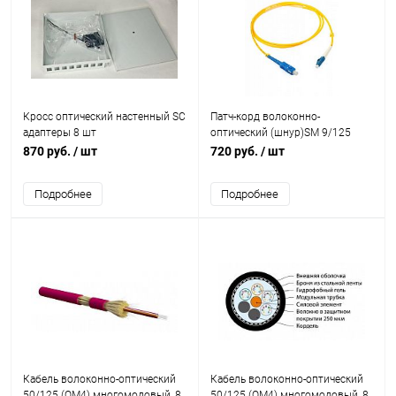
Кросс оптический настенный SC
Патч-корд волоконно-
адаптеры 8 шт
оптический (шнур)SM 9/125
(OS2)LC/UPC-SC/UPC duplex
870 руб.
/ шт
720 руб.
/ шт
LSZH(1м)
Подробнее
Подробнее
Кабель волоконно-оптический
Кабель волоконно-оптический
50/125 (OM4) многомодовый, 8
50/125 (OM4) многомодовый, 8