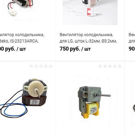
(1)
(2)
илятор холодильника,
Вентилятор холодильника,
Ве
Beko, IS-23213ARCA,
для LG, шток L-32мм, Ø3.2мм,
для
5820185
240V, 4680JB1034G
24
00 руб.
750 руб.
90
/ шт
/ шт
46
В корзину
В корзину
равнение
Сравнение
 избранное
В наличии
В избранное
В наличии
(2)
(1)