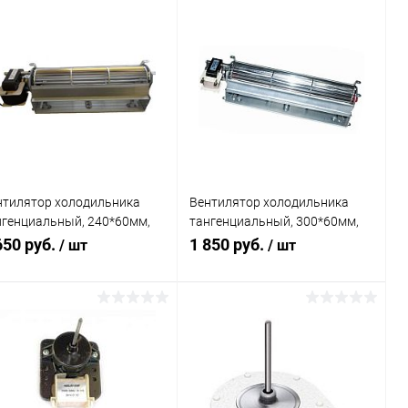
нтилятор холодильника
Вентилятор холодильника
нгенциальный, 240*60мм,
тангенциальный, 300*60мм,
вый
левый
650 руб.
1 850 руб.
/ шт
/ шт
В корзину
В корзину
Сравнение
Сравнение
В избранное
В наличии
В избранное
В наличии