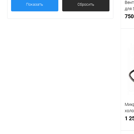
Вент
Показать
Сбросить
для 
YZF 
750
С
В
Мик
холо
1300
1 2