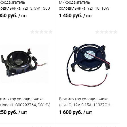
кродвигатель
Микродвигатель
лодильника, YZF 5, 5W 1300
холодильника, YZF 10, 10W
/мин
1300 об/мин
050 руб.
1 450 руб.
/ шт
/ шт
В корзину
В корзину
Сравнение
Сравнение
В избранное
В наличии
В избранное
В наличии
(1)
(2)
нтилятор холодильника,
Вентилятор холодильника,
 Indesit, C00293764, DC12V,
для LG, 12V, 0.15A, 11037GH-
13A, 110R037D043
12L-YA
250 руб.
1 600 руб.
/ шт
/ шт