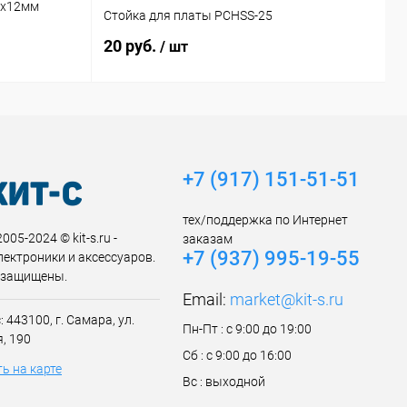
8х12мм
Р
Стойка для платы PCHSS-25
М
20 руб.
7
/ шт
+7 (917) 151-51-51
тех/поддержка по Интернет
005-2024 © kit-s.ru -
заказам
+7 (937) 995-19-55
лектроники и аксессуаров.
 защищены.
Email:
market@kit-s.ru
 443100, г. Самара, ул.
Пн-Пт : с 9:00 до 19:00
, 190
Сб : с 9:00 до 16:00
ь на карте
Вс : выходной