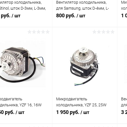
илятор холодильника,
Вентилятор холодильника,
Ми
Stinol, шток D-3мм, L-3мм,
для Sаmsung, шток D-4мм, L-
хо
2250
38мм, YZF 052
об
 руб.
800 руб.
1 
/ шт
/ шт
В корзину
В корзину
равнение
Сравнение
 избранное
В наличии
В избранное
В наличии
(1)
(2)
родвигатель
Микродвигатель
Ве
дильника, YZF 16, 16W
холодильника, YZF 25, 25W
для
 об/мин
1300 об/мин
0.
50 руб.
1 950 руб.
3 
/ шт
/ шт