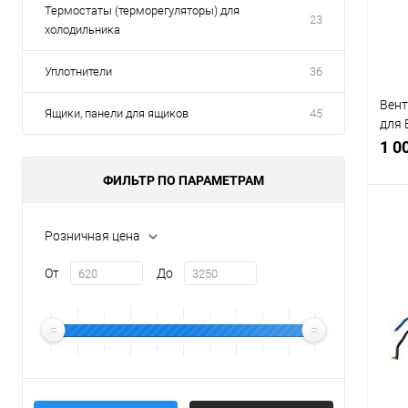
Термостаты (терморегуляторы) для
23
холодильника
Уплотнители
36
Вент
Ящики, панели для ящиков
45
для 
482
1 0
ФИЛЬТР ПО ПАРАМЕТРАМ
Розничная цена
С
От
До
В