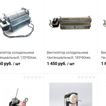
илятор холодильника
Вентилятор холодильника
Ве
енциальный, 120*60мм,
тангенциальный, 183*60мм,
та
ый
левый
ле
50 руб.
1 450 руб.
1 
/ шт
/ шт
В корзину
В корзину
равнение
Сравнение
 избранное
В наличии
В избранное
В наличии