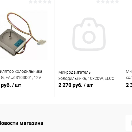
В корзину
В корзину
равнение
Сравнение
 избранное
В наличии
В избранное
В наличии
(4)
(1)
илятор холодильника,
Ми
Микродвигатель
LG, EAU63103001, 12V,
хо
холодильника, 10х20W, ELCO
мА
22
 руб.
2 270 руб.
2 
/ шт
/ шт
Подписаться
Подписаться
Новости магазина
К
нению
сравнению
ср