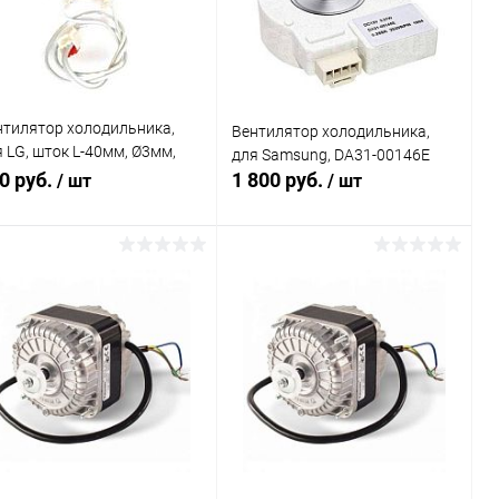
(1)
(2)
нтилятор холодильника,
Вентилятор холодильника,
 LG, шток L-40мм, Ø3мм,
для Samsung, DA31-00146E
0V, 4680JR1009F,
0 руб.
1 800 руб.
/ шт
/ шт
80JB1035G
В корзину
В корзину
Сравнение
Сравнение
В избранное
В наличии
В избранное
В наличии
(3)
(1)