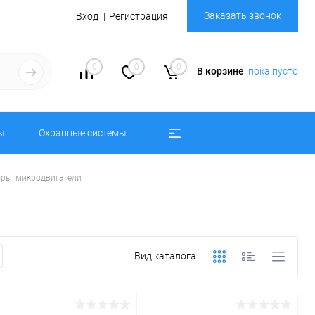
Заказать звонок
Вход
Регистрация
0
0
0
В корзине
пока пусто
ы
Охранные системы
ры, микродвигатели
Вид каталога: