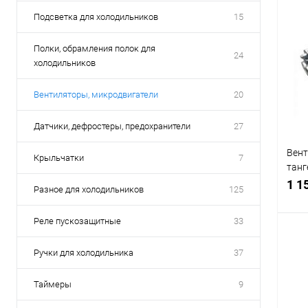
Подсветка для холодильников
15
Полки, обрамления полок для
24
холодильников
Вентиляторы, микродвигатели
20
Датчики, дефростеры, предохранители
27
Вент
Крыльчатки
7
танг
лев
1 1
Разное для холодильников
125
Реле пускозащитные
33
Ручки для холодильника
37
С
Таймеры
9
В