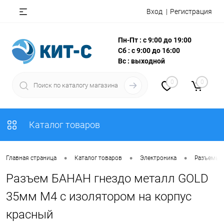
Вход
Регистрация
Пн-Пт : с 9:00 до 19:00
Сб : с 9:00 до 16:00
Вс : выходной
0
0
Каталог товаров
•
•
•
Главная страница
Каталог товаров
Электроника
Разъемы, 
Разъем БАНАН гнездо металл GOLD
35мм М4 с изолятором на корпус
красный