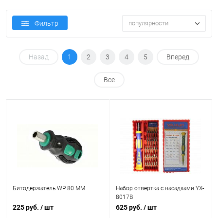
Фильтр
популярности
Назад
1
2
3
4
5
Вперед
Все
Битодержатель WP 80 ММ
Набор отвертка с насадками YX-
8017B
225 руб.
/ шт
625 руб.
/ шт