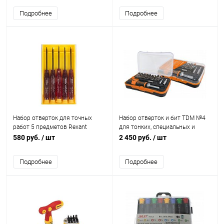
Подробнее
Подробнее
Набор отверток для точных
Набор отверток и бит TDM №4
работ 5 предметов Rexant
для тонких, специальных и
обычных работ 65 в1 серия
580 руб.
/ шт
2 450 руб.
/ шт
"Алмаз"
Подробнее
Подробнее