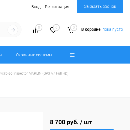
Заказать звонок
Вход
Регистрация
0
0
0
В корзине
пока пусто
ы
Охранные системы
устр-во Inspector MARLIN (GPS А7 Full HD)
8 700 руб.
/ шт