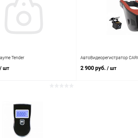
Сравнение
ое
В наличии (1)
В избранное
ayme Tender
АвтоВидеорегистратор CAR
2 900 руб.
/ шт
/ шт
В корзину
В корз
Сравнение
ое
В наличии (1)
В избранное