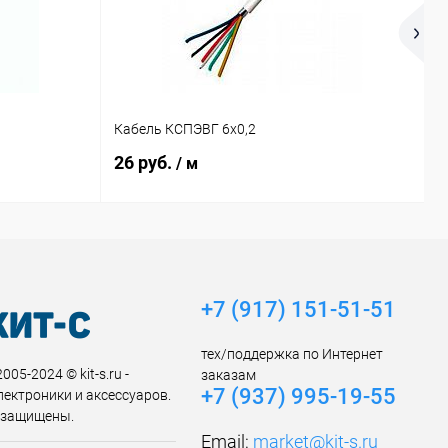
С
Кабель КСПЭВГ 6х0,2
к
26 руб.
2
/ м
+7 (917) 151-51-51
тех/поддержка по Интернет
005-2024 © kit-s.ru -
заказам
+7 (937) 995-19-55
лектроники и аксессуаров.
 защищены.
Email:
market@kit-s.ru