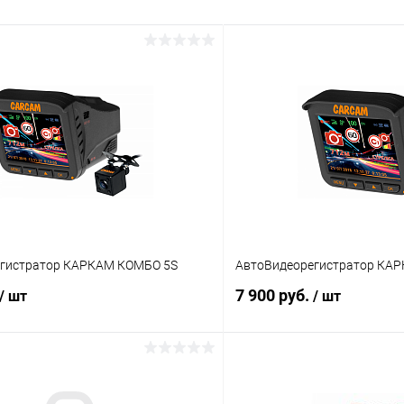
гистратор КАРКАМ КОМБО 5S
АвтоВидеорегистратор КА
7 900 руб.
/ шт
/ шт
В корзину
В корз