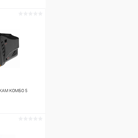
РКАМ КОМБО 5
ину