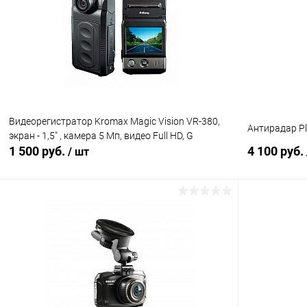
Сравнение
Сравнение
В избранное
В наличии (1)
В избранн
Видеорегистратор Kromax Magic Vision VR-380,
Антирадар Pl
экран - 1,5" , камера 5 Мп, видео Full HD, G
1 500 руб.
4 100 руб.
/ шт
В корзину
Сравнение
Сравнение
В избранное
В наличии (1)
В избранн