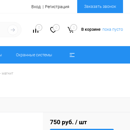
Заказать звонок
Вход
Регистрация
0
0
0
В корзине
пока пусто
ы
Охранные системы
+ магнит
750 руб.
/ шт