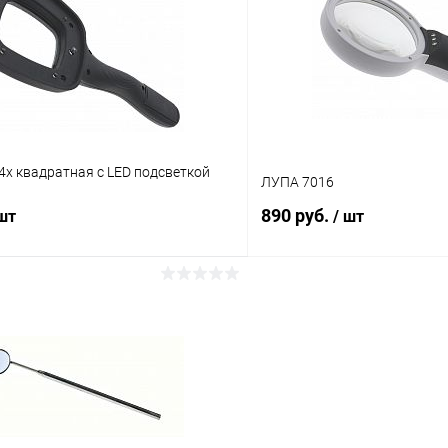
Сравнение
ое
В наличии (1)
В избранное
4х квадратная с LED подсветкой
ЛУПА 7016
890 руб.
 шт
/ шт
В корзину
В корз
Сравнение
ое
В наличии (1)
В избранное