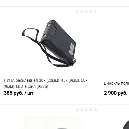
ЛУПА раскладная 30х.(20мм), 45х.(9мм), 60х.
Бинокль пол
(9мм), LED, акрил (9585)
385 руб.
2 900 руб.
/ шт
В корзину