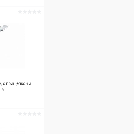
м, с прищепкой и
-A
ину