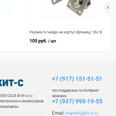
Разъем N гнездо на корпус (фланец) 18x18
Р
105 руб.
1
/ шт
+7 (917) 151-51-51
тех/поддержка по Интернет
005-2024 © kit-s.ru -
заказам
+7 (937) 995-19-55
лектроники и аксессуаров.
 защищены.
Email:
market@kit-s.ru