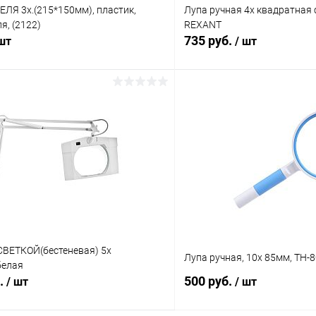
ЛЯ 3х.(215*150мм), пластик,
Лупа ручная 4х квадратная 
я, (2122)
REXANT
735 руб.
 шт
/ шт
В корзину
В корз
Сравнение
ое
В наличии (9)
В избранное
ВЕТКОЙ(бестеневая) 5х
Лупа ручная, 10х 85мм, TH-
белая
б.
500 руб.
/ шт
/ шт