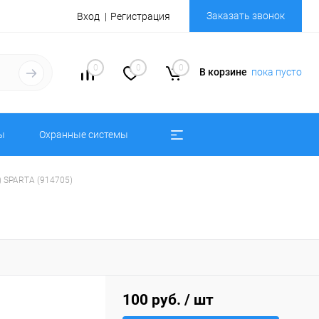
Заказать звонок
Вход
Регистрация
0
0
0
В корзине
пока пусто
ы
Охранные системы
) SPARTA (914705)
100 руб.
/ шт