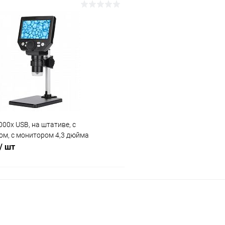
В корзину
В корз
Сравнение
ое
В наличии (1)
В избранное
00x USB, на штативе, с
ом, с монитором 4,3 дюйма
/ шт
В корзину