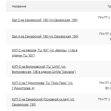
В избранное
В наличии (2)
В избранн
Название
Г
ПН-ПТ с 
Зал 2 на Самарской, 190 (ул.Самарская, 190)
ПН-ПТ с 
Зал 4 на Самарской, 190 (ул. Самарская, 190)
КИТ-С на Авроре, ТЦ "Юг" (ул. Авроры, 114а в
здании ТЦ "Юг")
КИТ-С на Вилоновской, ТЦ "ЦУМ" (ул.
Вилоновская, 138 в здании ЦУМа "Самара")
КИТ-С на Г.Димитрова, ТЦ "Грин Парк" (ул.
ПН-ПТ с 
Г.Димитрова, 4)
ВС с
КИТ-С на Самарской (Основной склад) (ул.
ПН-ПТ с 
Самарская, 190)