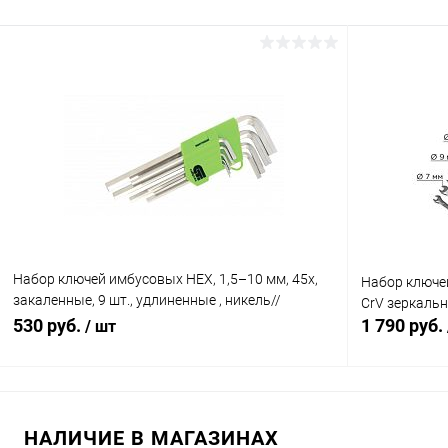
В корзину
Сравнение
Сравнение
В избранное
В наличии (3)
В избранн
Набор ключей имбусовых HEX, 1,5–10 мм, 45x,
Набор ключе
закаленные, 9 шт., удлиненные , никель//
CrV зеркаль
Сибртех (12318)
530 руб.
1 790 руб.
/ шт
В корзину
НАЛИЧИЕ В МАГАЗИНАХ