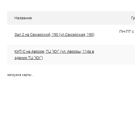
Сравнение
Сравнение
В избранное
В наличии (7)
В избранн
Название
Г
ПН-ПТ с 
Зал 2 на Самарской, 190 (ул.Самарская, 190)
КИТ-С на Авроре, ТЦ "Юг" (ул. Авроры, 114а в
здании ТЦ "Юг")
загрузка карты...