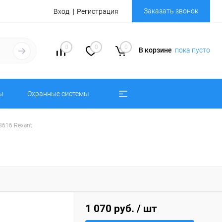
Заказать звонок
Вход
Регистрация
0
0
0
В корзине
пока пусто
ы
Охранные системы
3616 Rexant
1 070 руб.
/ шт