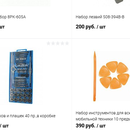
бор 8PK-605A
Набор лезвий 508-394В-В
200 руб.
 шт
/ шт
В корзину
В корз
Сравнение
ое
В наличии (1)
В избранное
Набор инструментов для вс
ов и плашек 40 пр.,в коробке
мобильной техники 10 предм
390 руб.
/ шт
/ шт