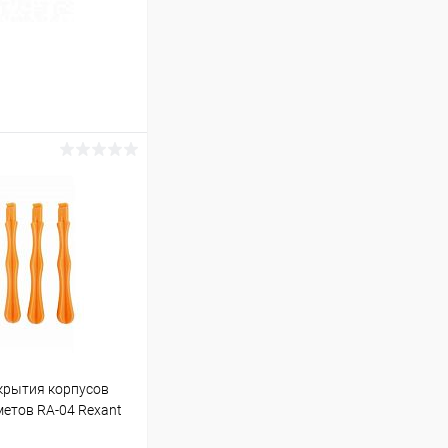
ину
В наличии (1)
крытия корпусов
етов RA-04 Rexant