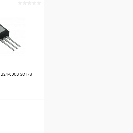
ину
В наличии (13)
TB24-600B SOT78
ину