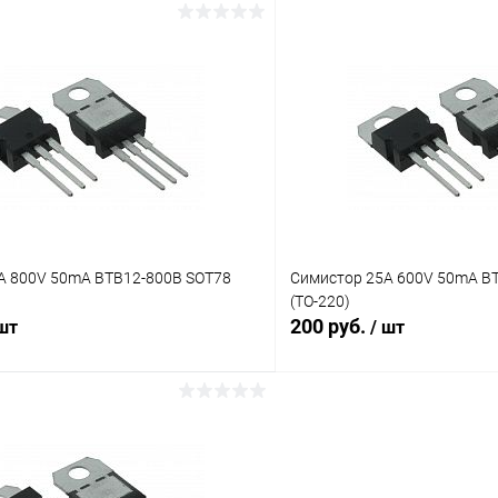
В корзину
В корз
ию
К сравнению
ое
В наличии (3)
В избранное
A 800V 50mA BTB12-800B SOT78
Симистор 25A 600V 50mA B
(TO-220)
200 руб.
 шт
/ шт
В корзину
В корз
ию
К сравнению