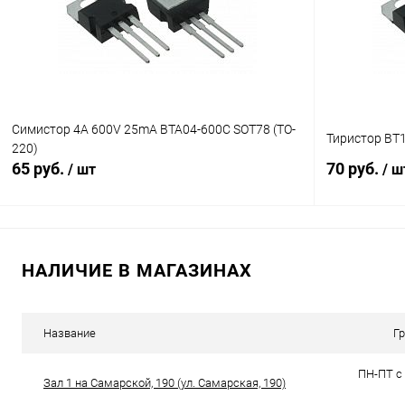
В избранное
В наличии (31)
В избранн
Симистор 4A 600V 25mA BTA04-600C SOT78 (TO-
Тиристор BT1
220)
65 руб.
70 руб.
/ шт
/ ш
В корзину
НАЛИЧИЕ В МАГАЗИНАХ
К сравнению
К сравнен
В избранное
В наличии (13)
В избранн
Название
Г
ПН-ПТ с 
Зал 1 на Самарской, 190 (ул. Самарская, 190)