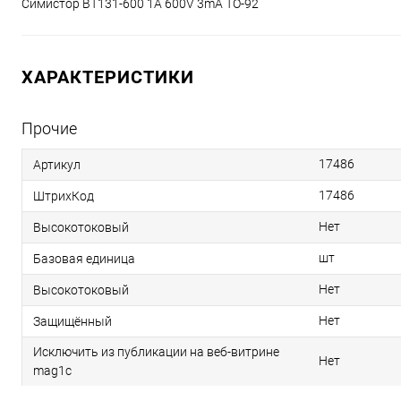
Симистор BT131-600 1A 600V 3mA TO-92
ХАРАКТЕРИСТИКИ
Прочие
17486
Артикул
17486
ШтрихКод
Нет
Высокотоковый
шт
Базовая единица
Нет
Высокотоковый
Нет
Защищённый
Исключить из публикации на веб-витрине
Нет
mag1c