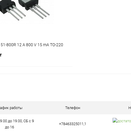
ое
В наличии (3)
В избранное
51-800R 12 A 800 V 15 mA TO-220
т
В корзину
ию
ое
В наличии (9)
рафик работы
Телефон
Н
9.00 до 19.00, СБ с 9
+78463325011,1
до 16