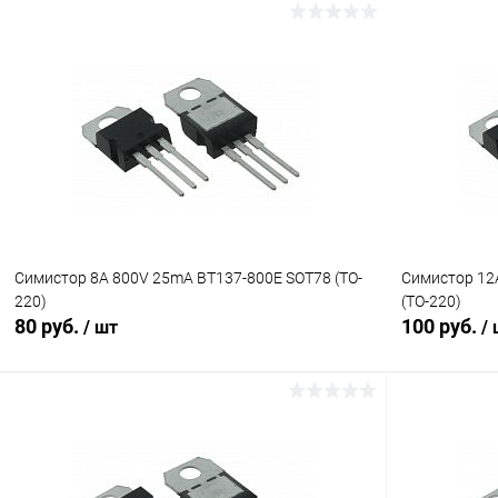
В корзину
Сравнение
К сравнен
В избранное
В наличии (13)
В избранн
Симистор 8A 800V 25mA BT137-800E SOT78 (TO-
Симистор 12
220)
(TO-220)
80 руб.
100 руб.
/ шт
/
В корзину
К сравнению
К сравнен