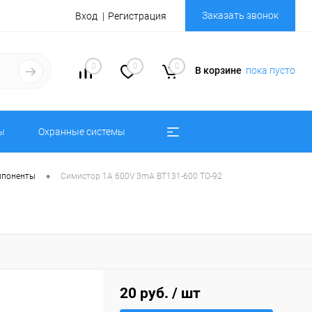
Заказать звонок
Вход
Регистрация
0
0
0
В корзине
пока пусто
ы
Охранные системы
•
мпоненты
Симистор 1A 600V 3mA BT131-600 TO-92
20 руб.
/ шт