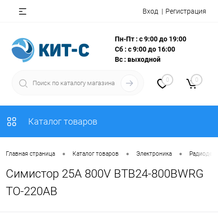
Вход
Регистрация
Пн-Пт : с 9:00 до 19:00
Сб : с 9:00 до 16:00
Вс : выходной
0
0
Каталог товаров
•
•
•
Главная страница
Каталог товаров
Электроника
Радиодета
Симистор 25A 800V BTB24-800BWRG
TO-220AB