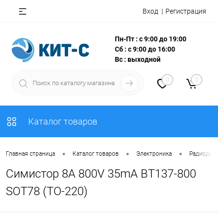
Вход
Регистрация
Пн-Пт : с 9:00 до 19:00
Сб : с 9:00 до 16:00
Вс : выходной
0
0
Каталог товаров
•
•
•
Главная страница
Каталог товаров
Электроника
Радиодета
Симистор 8A 800V 35mA BT137-800
SOT78 (TO-220)