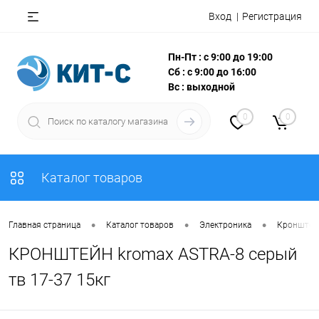
Вход
Регистрация
Пн-Пт : с 9:00 до 19:00
Сб : с 9:00 до 16:00
Вс : выходной
0
0
Каталог товаров
•
•
•
Главная страница
Каталог товаров
Электроника
Кронштей
КРОНШТЕЙН kromax ASTRA-8 серый
тв 17-37 15кг