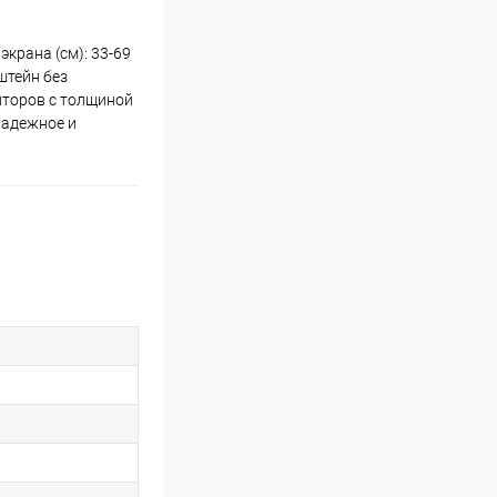
крана (см): 33-69
штейн без
иторов с толщиной
Надежное и