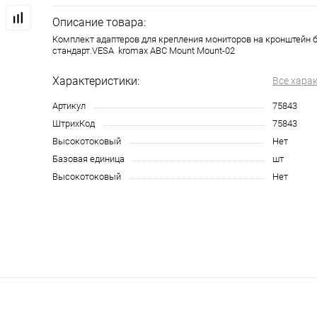
Описание товара:
Комплект адаптеров для крепления мониторов на кронштейн 
стандарт.VESA kromax ABC Mount Mount-02
Характеристики:
Все хара
Артикул
75843
ШтрихКод
75843
Высокотоковый
Нет
Базовая единица
шт
Высокотоковый
Нет