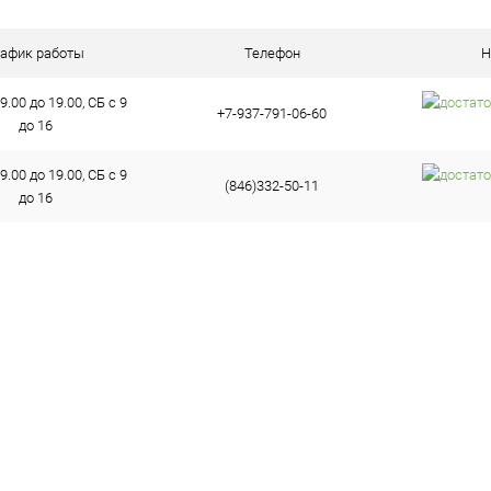
ое
В наличии (2)
рафик работы
Телефон
Н
9.00 до 19.00, СБ с 9
+7-937-791-06-60
до 16
9.00 до 19.00, СБ с 9
(846)332-50-11
до 16