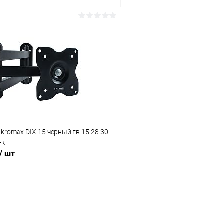
В корзину
В корз
Сравнение
ое
В наличии (3)
В избранное
romax DIX-15 черный тв 15-28 30
-к
/ шт
В корзину