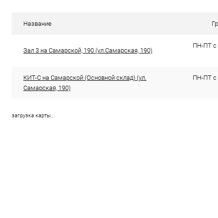
Сравнение
Сравнение
В избранное
В наличии (9)
В избранн
Название
Г
ПН-ПТ с 
Зал 3 на Самарской, 190 (ул.Самарская, 190)
КИТ-С на Самарской (Основной склад) (ул.
ПН-ПТ с 
Самарская, 190)
загрузка карты...