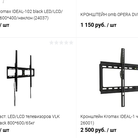
omax IDEAL-102 black LED/LCD/
КРОНШТЕЙН omb OPERA DVD 
600*400/наклон (24037)
1 150 руб.
/ шт
/ шт
В корзину
В корз
Сравнение
ое
В наличии (6)
В избранное
ст. LED/LCD телевизоров VLK
Кронштейн Kromax IDEAL-1 че
ack 800*600/65кг
26001)
2 500 руб.
/ шт
/ шт