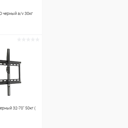
черный a/v 30кг
ину
В наличии (1)
рный 32-70" 50кг (