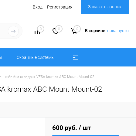
Заказать звонок
Вход
Регистрация
0
0
0
В корзине
пока пусто
ы
Охранные системы
нштейн без стандарт.VESA kromax ABC Mount Mount-02
SA kromax ABC Mount Mount-02
600 руб.
/ шт