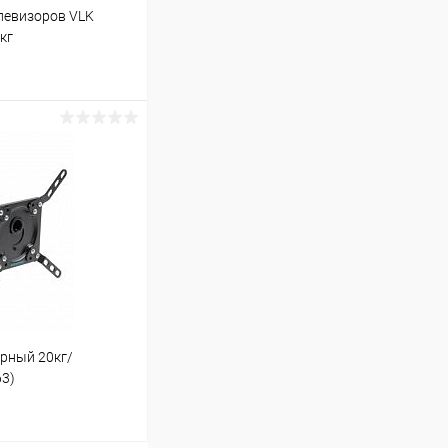
елевизоров VLK
кг
ину
В наличии (3)
ерный 20кг/
63)