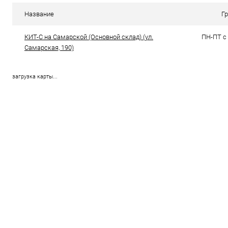
В избранное
В наличии (1)
В избранн
Название
Г
КИТ-С на Самарской (Основной склад) (ул.
ПН-ПТ с 
Самарская, 190)
загрузка карты...