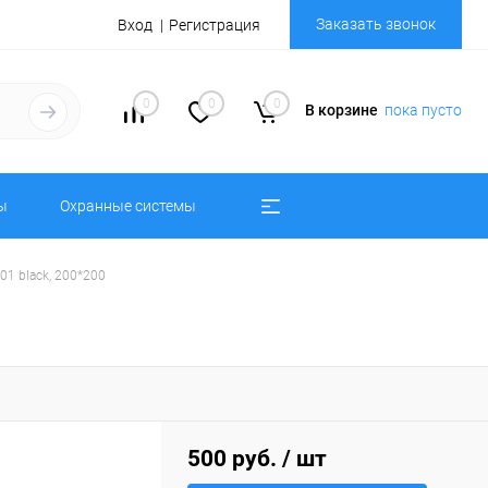
Заказать звонок
Вход
Регистрация
0
0
0
В корзине
пока пусто
ы
Охранные системы
1 black, 200*200
500 руб.
/ шт