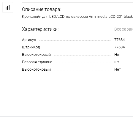
Описание товара:
Кронштейн для LED/LCD телевизоров Arm media LCD-201 black
Характеристики:
Все хара
Артикул
77684
ШтрихКод
77684
Высокотоковый
Нет
Базовая единица
шт
Высокотоковый
Нет