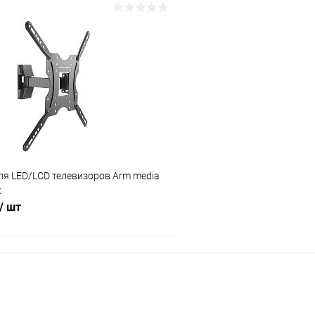
В корзину
В корз
Сравнение
ое
В наличии (1)
В избранное
ля LED/LCD телевизоров Arm media
k
/ шт
В корзину