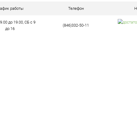
ое
В наличии (9)
рафик работы
Телефон
Н
9.00 до 19.00, СБ с 9
(846)332-50-11
до 16