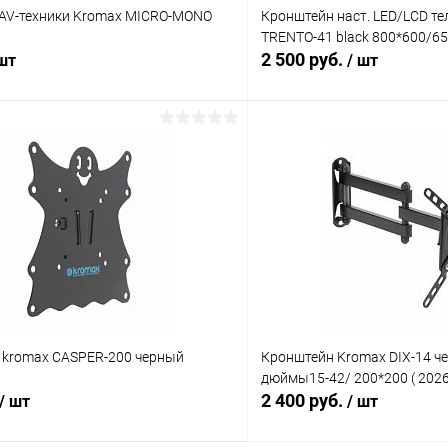
 AV-техники Kromax MICRO-MONO
Кронштейн наст. LED/LCD т
TRENTO-41 black 800*600/65
2 500 руб.
 шт
/ шт
В корзину
В корз
Сравнение
ое
В наличии (67)
В избранное
kromax CASPER-200 черный
Кронштейн Kromax DIX-14 ч
дюймы15-42/ 200*200 ( 202
2 400 руб.
/ шт
/ шт