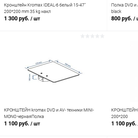
Кронштейн Kromax IDEAL-6 белый 15-47"
Полка DVD и
200*200 mm 35 kg накл
black
1 300 руб.
800 руб.
/ шт
/
В корзину
Сравнение
Сравнение
В избранное
В наличии (10)
В избранн
КРОНШТЕЙН kromax DVD и AV- техники MINI-
КРОНШТЕЙН 
MONO чернаяПолка
200*200
1 100 руб.
1 100 руб.
/ шт