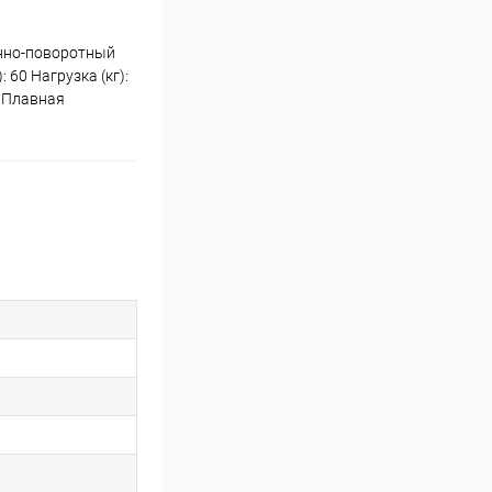
онно-поворотный
 60 Нагрузка (кг):
я Плавная