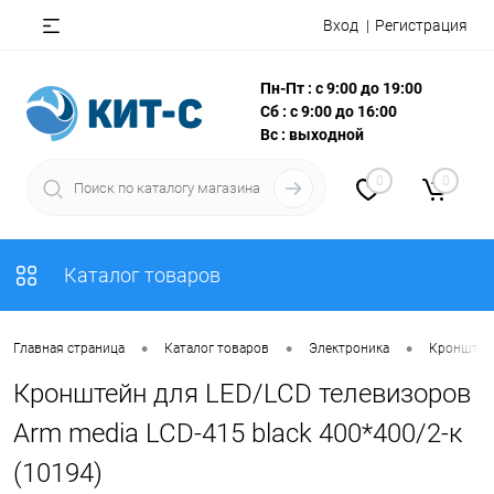
Вход
Регистрация
Пн-Пт : с 9:00 до 19:00
Сб : с 9:00 до 16:00
Вс : выходной
0
0
Каталог товаров
•
•
•
Главная страница
Каталог товаров
Электроника
Кронштей
Кронштейн для LED/LCD телевизоров
Arm media LCD-415 black 400*400/2-к
(10194)