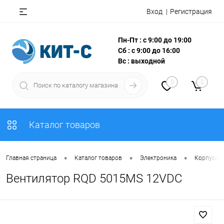
Вход
Регистрация
Пн-Пт : с 9:00 до 19:00
Сб : с 9:00 до 16:00
Вс : выходной
0
0
Каталог товаров
•
•
•
Главная страница
Каталог товаров
Электроника
Корпусны
Вентилятор RQD 5015MS 12VDC