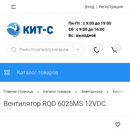
Вход
Регистрация
Пн-Пт : с 9:00 до 19:00
Сб : с 9:00 до 16:00
Вс : выходной
0
0
Каталог товаров
•
•
•
Главная страница
Каталог товаров
Электроника
Корпусны
Вентилятор RQD 6025MS 12VDC