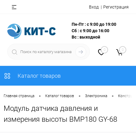
Вход
Регистрация
Пн-Пт : с 9:00 до 19:00
Сб : с 9:00 до 16:00
Вс : выходной
0
0
Каталог товаров
•
•
•
Главная страница
Каталог товаров
Электроника
Конструкт
Модуль датчика давления и
измерения высоты BMP180 GY-68