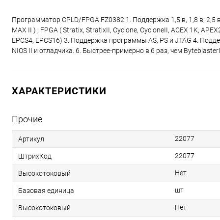
Программатор CPLD/FPGA FZ0382 1. Поддержка 1,5 в, 1,8 в, 2,5 в
MAX II ) ; FPGA ( Stratix, StratixII, Cyclone, CycloneII, ACEX 1K
EPCS4, EPCS16) 3. Поддержка программы AS, PS и JTAG 4. Подде
NIOS II и отладчика. 6. Быстрее-примерно в 6 раз, чем Byteblaster
ХАРАКТЕРИСТИКИ
Прочие
22077
Артикул
22077
ШтрихКод
Нет
Высокотоковый
шт
Базовая единица
Нет
Высокотоковый