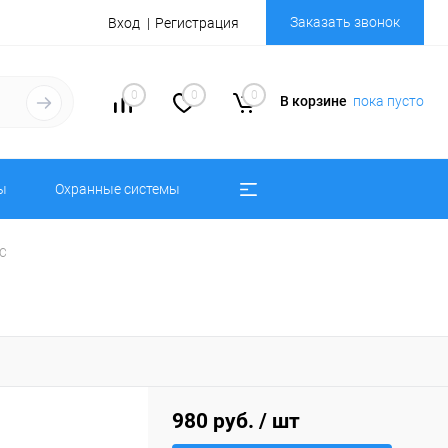
Заказать звонок
Вход
Регистрация
0
0
0
В корзине
пока пусто
ы
Охранные системы
.C
980 руб.
/ шт