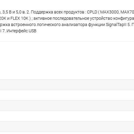
, 3,5 В и 5,0 в. 2. Поддержка всех продуктов : CPLD ( MAX3000, MAX
, APEX20K и FLEX 10K ) ; активное последовательное устройство конфигур
ржка встроенного логического анализатора функции SignalTapII 5.
II 7. Интерфейс USB