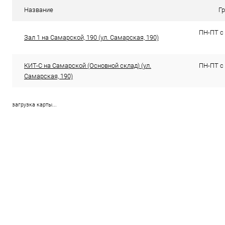
В избранное
В наличии (5)
В избранн
Название
Г
ПН-ПТ с 
Зал 1 на Самарской, 190 (ул. Самарская, 190)
КИТ-С на Самарской (Основной склад) (ул.
ПН-ПТ с 
Самарская, 190)
загрузка карты...