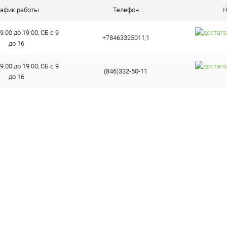
ое
В наличии (2)
рафик работы
Телефон
Н
9.00 до 19.00, СБ с 9
+78463325011,1
до 16
9.00 до 19.00, СБ с 9
(846)332-50-11
до 16