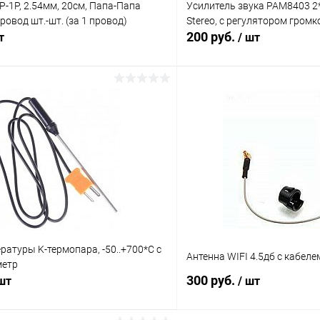
1P-1P, 2.54мм, 20см, Папа-Папа
Усилитель звука PAM8403 2*3
провод шт.-шт. (за 1 провод)
Stereo, с регулятором громк
200 руб.
т
/ шт
В корзину
В корз
Сравнение
ое
В наличии (17)
В избранное
ратуры K-термопара, -50..+700*C с
Антенна WIFI 4.5дб с кабел
метр
300 руб.
 шт
/ шт