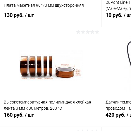
DuPont Line 
Плата макетная 90*70 мм двухсторонняя
(Male-Male), 
130 руб.
10 руб.
/ шт
/ ш
В корзину
Сравнение
Сравнение
В избранное
В наличии (64)
В избранн
Высокотемпературная полиимидная клейкая
Датчик темпе
лента 3 мм х 30 метров, 280 °C
проводом 1 
160 руб.
420 руб.
/ шт
/