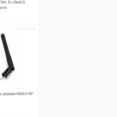
W, 5v, Class D,
ости
ину
В наличии (72)
ем, разъём MMCX-RP