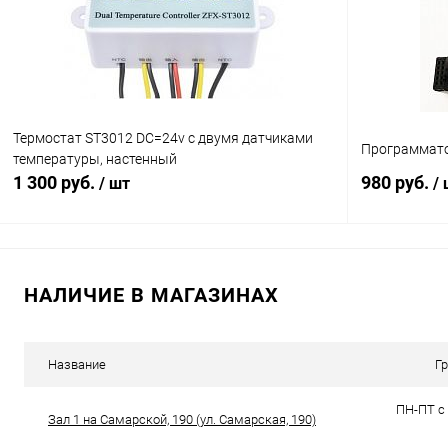
В избранное
В наличии (79)
В избранн
Термостат ST3012 DC=24v с двумя датчиками
Программато
температуры, настенный
1 300 руб.
980 руб.
/ шт
/
В корзину
НАЛИЧИЕ В МАГАЗИНАХ
Сравнение
Сравнение
В избранное
В наличии (10)
В избранн
Название
Г
ПН-ПТ с 
Зал 1 на Самарской, 190 (ул. Самарская, 190)