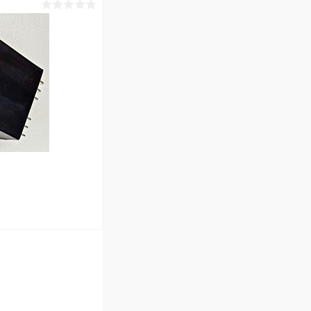
ину
В наличии (4)
ину