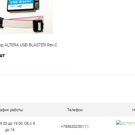
ое
В наличии (6)
В избранное
р ALTERA USB BLASTER Rev.C
 шт
В корзину
ое
В наличии (4)
рафик работы
Телефон
Н
9.00 до 19.00, СБ с 9
+78463325011,1
до 16