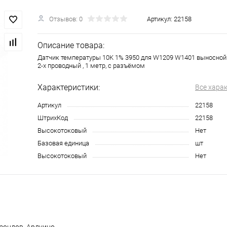
Отзывов: 0
Артикул:
22158
Описание товара:
Датчик температуры 10K 1% 3950 для W1209 W1401 выносно
2-х проводный , 1 метр, с разъёмом
Характеристики:
Все хара
Артикул
22158
ШтрихКод
22158
Высокотоковый
Нет
Базовая единица
шт
Высокотоковый
Нет
 зондов, Ардуино