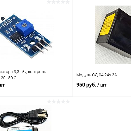
В корзину
В корз
Сравнение
ое
В наличии (4)
В избранное
стора 3,3 - 5v, контроль
Модуль СД-04 24v 3A
20...80 С
950 руб.
 шт
/ шт
В корзину
В корз
Сравнение