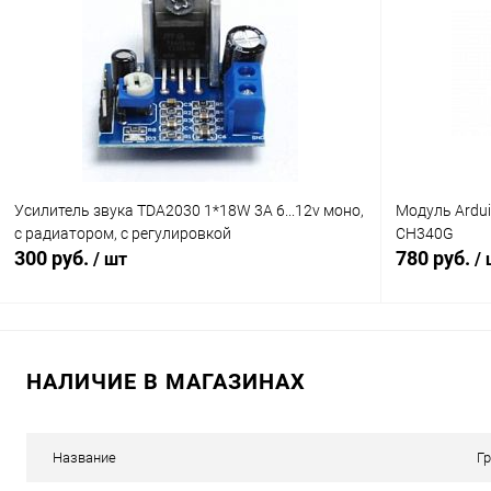
Сравнение
Сравнение
В избранное
В наличии (2)
В избранн
Усилитель звука TDA2030 1*18W 3A 6...12v моно,
Модуль Ardu
с радиатором, с регулировкой
CH340G
300 руб.
780 руб.
/ шт
/
В корзину
НАЛИЧИЕ В МАГАЗИНАХ
Сравнение
Сравнение
В избранное
В наличии (39)
В избранн
Название
Г