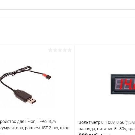
ойство для Li-Ion, Li-Pol 3,7v
Вольтметр 0..100v, 0,56"(15м
кумулятора, разъем JST 2-pin, вход
разряда, питание 5...30v, кр
, вых.4,2v 0.5A