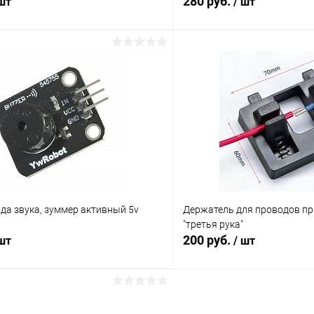
280 руб.
 шт
/ шт
В корзину
В корз
Сравнение
ое
В наличии (19)
В избранное
да звука, зуммер активный 5v
Держатель для проводов при
"третья рука"
200 руб.
 шт
/ шт
В корзину
В корз