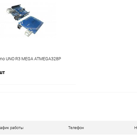
Сравнение
ое
В наличии (2)
В избранное
ino UNO R3 MEGA ATMEGA328P
 шт
В корзину
ое
В наличии (3)
рафик работы
Телефон
Н