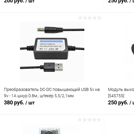
200 руб.
250 руб.
/ шт
/
В корзину
Сравнение
Сравнение
В избранное
В наличии (34)
В избранн
Преобразователь DC-DC повышающий USB 5v на
Модуль выхо
9v - 1A шнур 0.8м., штекер 5,5/2,1мм.
[545755]
380 руб.
250 руб.
/ шт
/
В корзину