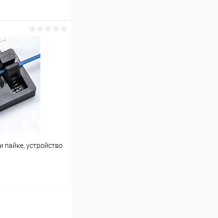
ину
В наличии (98)
 пайке, устройство
ину