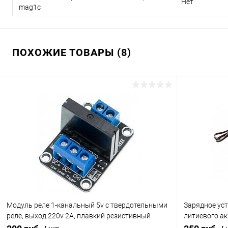
Нет
mag1c
ПОХОЖИЕ ТОВАРЫ (8)
Модуль реле 1-канальный 5v с твердотельными
Зарядное устр
реле, выход 220v 2A, плавкий резистивный
литиевого ак
предохранитель на выходе
USB 5v 0.5-2A