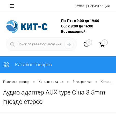
Вход
Регистрация
Пн-Пт : с 9:00 до 19:00
Сб : с 9:00 до 16:00
Вс : выходной
0
0
Каталог товаров
•
•
•
Главная страница
Каталог товаров
Электроника
Конструкт
Аудио адаптер AUX type C на 3.5mm
гнездо стерео