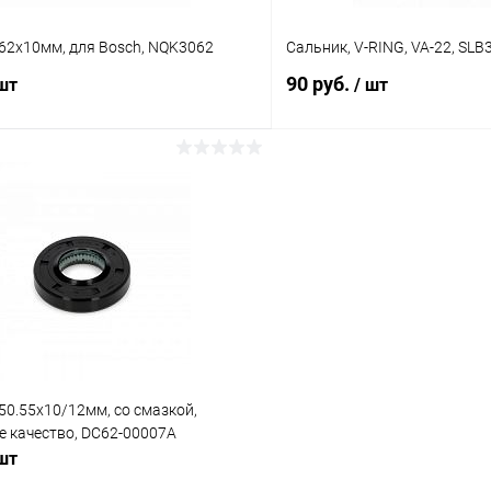
62х10мм, для Bosch, NQK3062
Сальник, V-RING, VA-22, SL
90 руб.
 шт
/ шт
В корзину
В корз
Сравнение
ое
В наличии (3)
В избранное
50.55х10/12мм, со смазкой,
е качество, DC62-00007A
 шт