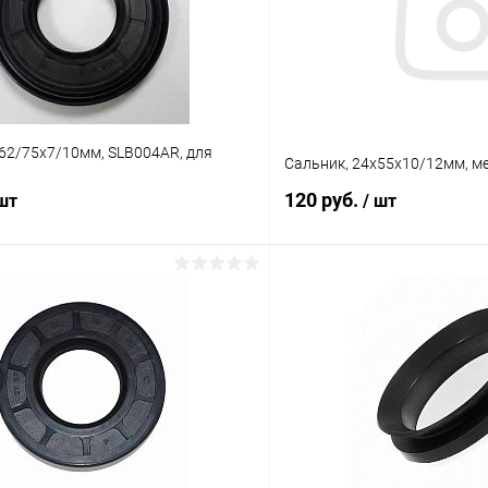
62/75х7/10мм, SLB004AR, для
Сальник, 24х55х10/12мм, ме
120 руб.
 шт
/ шт
В корзину
В корз
Сравнение
ое
В наличии (1)
В избранное