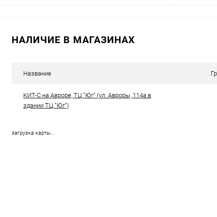
В корзину
НАЛИЧИЕ В МАГАЗИНАХ
Сравнение
Сравнение
В избранное
В наличии (3)
В избранн
Название
Г
КИТ-С на Авроре, ТЦ "Юг" (ул. Авроры, 114а в
здании ТЦ "Юг")
загрузка карты...