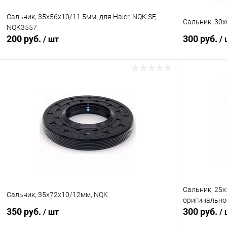
Сальник, 35х56х10/11.5мм, для Haier, NQK.SF,
Сальник, 30х
NQK3557
200 руб.
300 руб.
/ шт
/
В корзину
Сравнение
Сравнение
В избранное
В наличии (3)
В избранн
Сальник, 25х
Сальник, 35x72x10/12мм, NQK
оригинально
350 руб.
300 руб.
/ шт
/