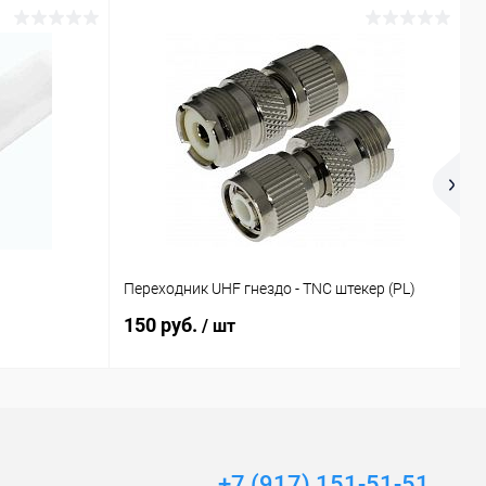
Р
Переходник UHF гнездо - TNC штекер (PL)
М
150 руб.
7
/ шт
+7 (917) 151-51-51