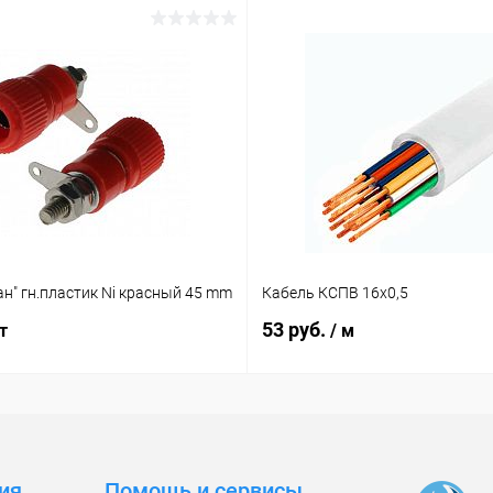
н" гн.пластик Ni красный 45 mm
Кабель КСПВ 16х0,5
53 руб.
т
/ м
ия
Помощь и сервисы