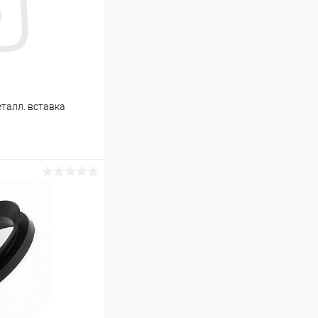
талл. вставка
ину
В наличии (3)