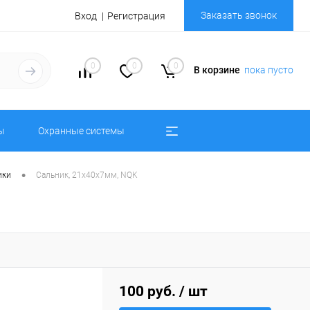
Заказать звонок
Вход
Регистрация
0
0
0
В корзине
пока пусто
ы
Охранные системы
•
ики
Сальник, 21х40х7мм, NQK
100 руб.
/ шт