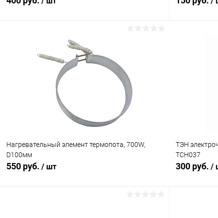
400 руб.
150 руб.
/ шт
/
В корзину
Сравнение
Сравнение
В избранное
В наличии (5)
В избранн
Нагревательный элемент термопота, 700W,
ТЭН электроч
D100мм
TCH037
550 руб.
300 руб.
/ шт
/
В корзину