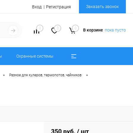
Заказать звонок
Вход
Регистрация
0
0
0
В корзине
пока пусто
ы
Охранные системы
•
•
Разное для кулеров, термопотов, чайников
350 руб.
/ шт