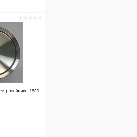
ину
В наличии (1)
ектрочайника, 1800-
ину