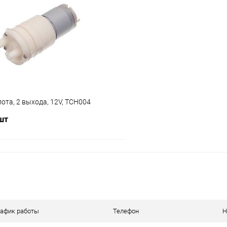
Сравнение
ое
В наличии (2)
В избранное
ота, 2 выхода, 12V, TCH004
 шт
В корзину
ое
В наличии (1)
рафик работы
Телефон
Н