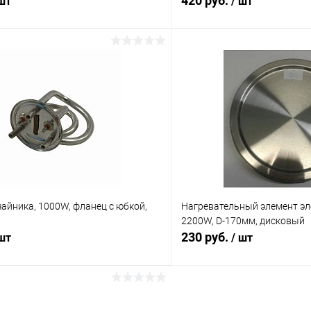
420 руб.
 шт
/ шт
В корзину
В корз
Сравнение
ое
В наличии (7)
В избранное
айника, 1000W, фланец с юбкой,
Нагревательный элемент эл
2200W, D-170мм, дисковый
230 руб.
 шт
/ шт
В корзину
В корз