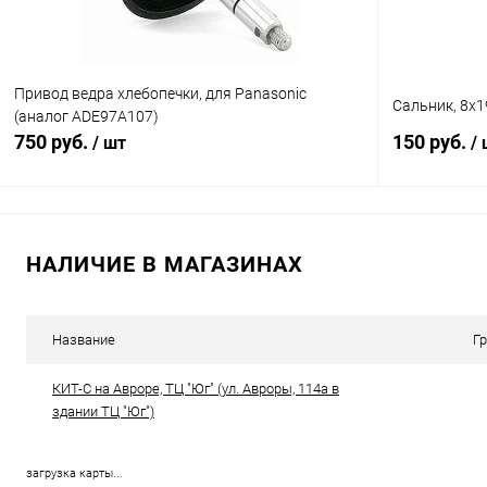
Привод ведра хлебопечки, для Panasonic
Сальник, 8х1
(аналог ADE97A107)
750 руб.
150 руб.
/ шт
/
В корзину
НАЛИЧИЕ В МАГАЗИНАХ
Сравнение
Сравнение
В избранное
В наличии (5)
В избранн
Название
Г
КИТ-С на Авроре, ТЦ "Юг" (ул. Авроры, 114а в
здании ТЦ "Юг")
загрузка карты...