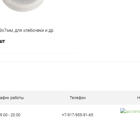
9х7мм, для хлебочеки и др.
 шт
В корзину
ое
В наличии (7)
рафик работы
Телефон
Н
9.00 - 20.00
+7-917-955-91-65