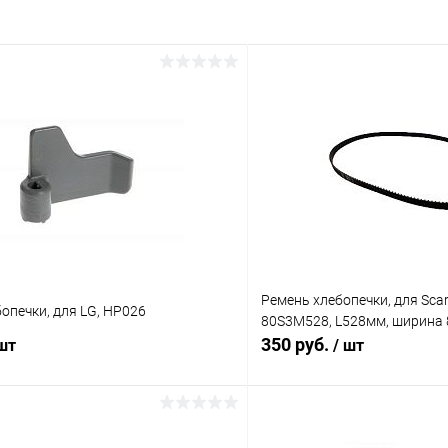
Ремень хлебопечки, для Scarlet
опечки, для LG, HP026
80S3M528, L528мм, ширина 
350 руб.
 шт
/ шт
В корзину
В корз