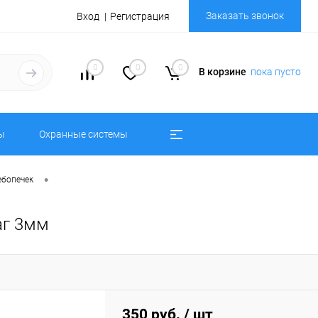
Заказать звонок
Вход
Регистрация
0
0
0
В корзине
пока пусто
ы
Охранные системы
•
ебопечек
аг 3мм
350 руб.
/ шт