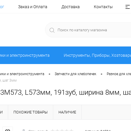
ог
Заказ и Оплата
Доставка
Контакты
ики и электроинструмента
Инструменты, Приборы, Хозтовар
•
•
ники и электроинструмента
Запчасти для хлебопечек
Разное для хл
м, шаг 3мм
S3M573, L573мм, 191зуб, ширина 8мм, ш
КИ
ПОХОЖИЕ ТОВАРЫ
НАЛИЧИЕ