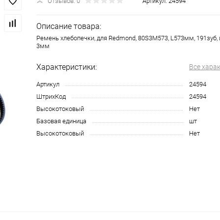
Отзывов: 0
Артикул:
24594
Описание товара:
Ремень хлебопечки, для Redmond, 80S3M573, L573мм, 191зуб,
3мм
Характеристики:
Все хара
Артикул
24594
ШтрихКод
24594
Высокотоковый
Нет
Базовая единица
шт
Высокотоковый
Нет