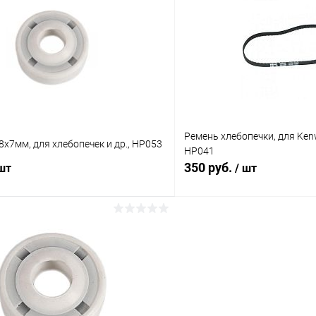
Сравнение
ое
В наличии (2)
В избранное
Ремень хлебопечки, для Ke
8х7мм, для хлебопечек и др., HP053
HP041
350 руб.
 шт
/ шт
В корзину
В корз
Сравнение
ое
В наличии (8)
В избранное