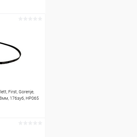
t, First, Gorenje,
8мм, 176зуб, HP065
ину