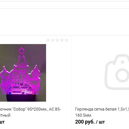
очник "Собор" 95*200мм., AC 85-
Гирлянда сетка белая 1,5х1,
етный
160 5мм.
200 руб.
 шт
/ шт