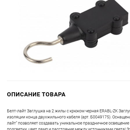
ОПИСАНИЕ ТОВАРА
Белт-лайт Заглушка на 2 жилы с крюком черная ERABL-ZK Заглу
изоляции конца двухжильного кабеля (арт. Б0049175). Оснащен
лайт" позволяет создавать уникальное праздничное освещение
подсветки, цвет ламп и расстояние между источниками света! 