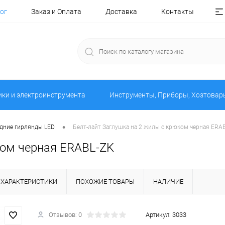
ог
Заказ и Оплата
Доставка
Контакты
ики и электроинструмента
Инструменты, Приборы, Хозтовар
•
дние гирлянды LED
Белт-лайт Заглушка на 2 жилы с крюком черная ERA
ком черная ERABL-ZK
ХАРАКТЕРИСТИКИ
ПОХОЖИЕ ТОВАРЫ
НАЛИЧИЕ
Отзывов: 0
Артикул:
3033