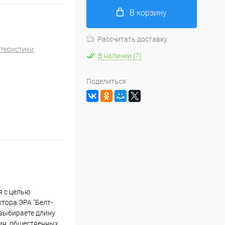
В корзину
Рассчитать доставку
ктеристики
В наличии (7)
Поделиться
я с целью
тора ЭРА "Белт-
 выбираете длину
рин, общественных