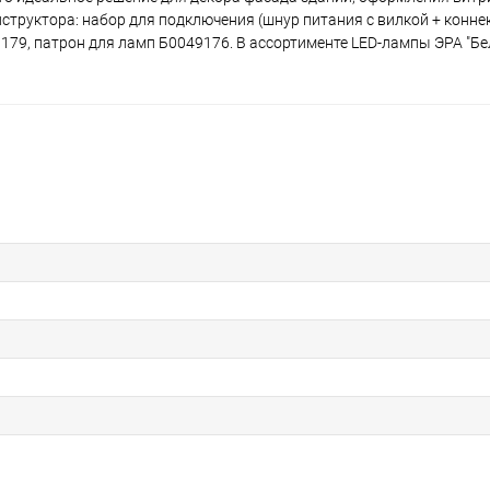
структора: набор для подключения (шнур питания с вилкой + конне
79, патрон для ламп Б0049176. В ассортименте LED-лампы ЭРА "Бе