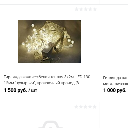
В корзину
Сравнение
Сравнение
В избранное
В наличии (7)
В избранн
Гирлянда занавес белая теплая 3х2м. LED-130
Гирлянда зан
12мм."пузырьки", прозрачный провод (8
металлическ
режимов), с возможностью удлиннения
1 500 руб.
1 000 руб.
/ шт
В корзину