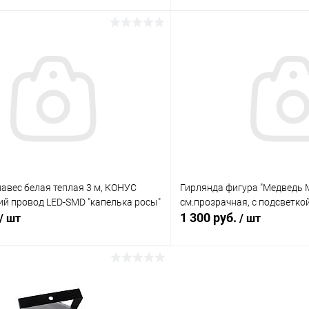
В корзину
В корз
Сравнение
ое
В наличии (3)
В избранное
авес белая теплая 3 м, КОНУС
Гирлянда фигура "Медведь 
ий провод LED-SMD "капелька росы"
см.прозрачная, с подсветко
1 300 руб.
/ шт
/ шт
В корзину
В корз