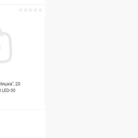
ину
В наличии (1)
Мишка", 20
й LED-30
ину