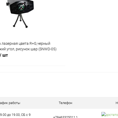
Сравнение
ое
В наличии (1)
В избранное
 лазерная цвета R+G,черный
кий угол, рисунок шар (SNWD-05)
/ шт
В корзину
ое
В наличии (72)
рафик работы
Телефон
Н
9.00 до 19.00, СБ с 9
+78463325011,1