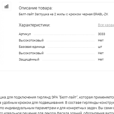
Описание товара:
Белт-лайт Заглушка на 2 жилы с крюком черная ERABL-ZK
Характеристики:
Все хара
Артикул
3033
Высокотоковый
Нет
Базовая единица
шт
Высокотоковый
Нет
Защищённый
Нет
шка для подключения гирлянд ЭРА "Белт-лайт", которая применяетс
а удобным крюком для подвешивания. В составе гирлянды-конструк
 по индивидуальным параметрам и для конкретных задач. Вы сами
Это идеальное решение для декора фасада зданий, оформления вит