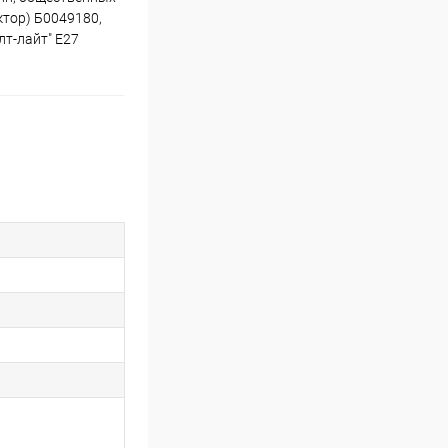
ктор) Б0049180,
лт-лайт" E27