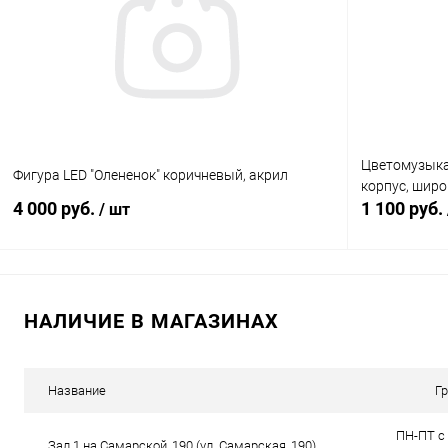
Сравнение
Сравнение
В избранное
В наличии (2)
В избранн
Цветомузыка
Фигура LED "Олененок" коричневый, акрил
корпус, широ
4 000 руб.
1 100 руб.
/ шт
В корзину
НАЛИЧИЕ В МАГАЗИНАХ
Сравнение
Сравнение
В избранное
В наличии (1)
В избранн
Название
Г
ПН-ПТ с 
Зал 1 на Самарской, 190 (ул. Самарская, 190)