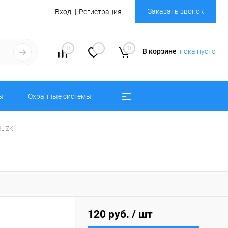
Заказать звонок
Вход
Регистрация
0
0
0
В корзине
пока пусто
ы
Охранные системы
BL-ZK
120 руб.
/ шт