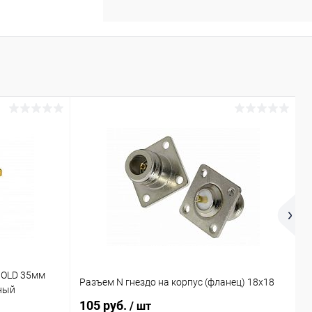
GOLD 35мм
Р
Разъем N гнездо на корпус (фланец) 18x18
рный
М
105 руб.
7
/ шт