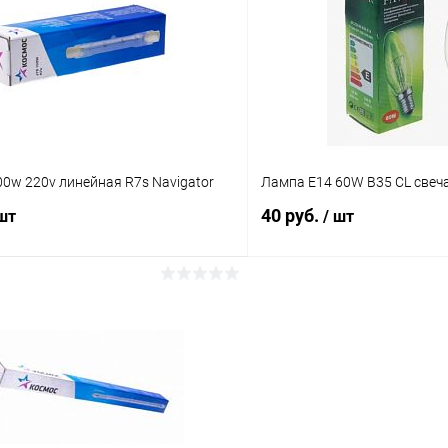
Сравнение
ое
В наличии (16)
В избранное
0w 220v линейная R7s Navigator
Лампа E14 60W B35 CL свеч
40 руб.
 шт
/ шт
В корзину
В корз
Сравнение
ое
В наличии (24)
В избранное