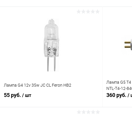
Лампа G5 T4
Лампа G4 12v 35w JC CL Feron HB2
NTL-T4-12-84
55 руб.
360 руб.
/ шт
/
В корзину