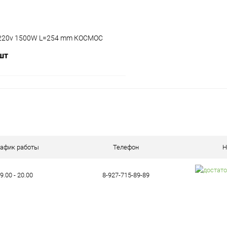
220v 1500W L=254 mm КОСМОС
 шт
В корзину
ое
В наличии (4)
рафик работы
Телефон
Н
9.00 - 20.00
8-927-715-89-89