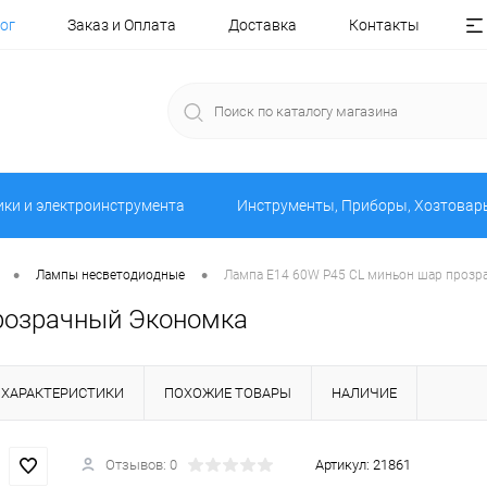
ог
Заказ и Оплата
Доставка
Контакты
ики и электроинструмента
Инструменты, Приборы, Хозтовар
•
•
Лампы несветодиодные
Лампа E14 60W P45 CL миньон шар прозр
розрачный Экономка
ХАРАКТЕРИСТИКИ
ПОХОЖИЕ ТОВАРЫ
НАЛИЧИЕ
Отзывов: 0
Артикул:
21861