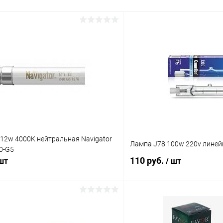
 12w 4000K нейтральная Navigator
Лампа J78 100w 220v линей
0-G5
110 руб.
 шт
/ шт
В корзину
В корз