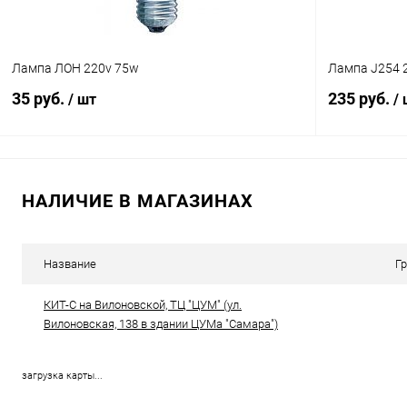
Лампа ЛОН 220v 75w
Лампа J254 
35 руб.
235 руб.
/ шт
/
В корзину
НАЛИЧИЕ В МАГАЗИНАХ
Сравнение
Сравнение
В избранное
В наличии (166)
В избранн
Название
Г
КИТ-С на Вилоновской, ТЦ "ЦУМ" (ул.
Вилоновская, 138 в здании ЦУМа "Самара")
загрузка карты...