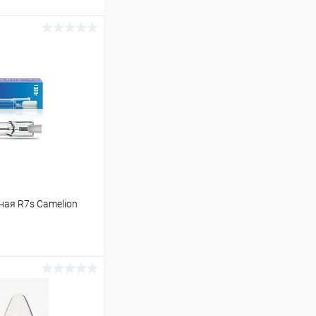
ная R7s Camelion
ину