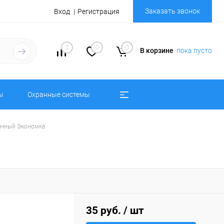
Заказать звонок
Вход
Регистрация
0
0
0
В корзине
пока пусто
ы
Охранные системы
ачный Экономка
35 руб.
/ шт