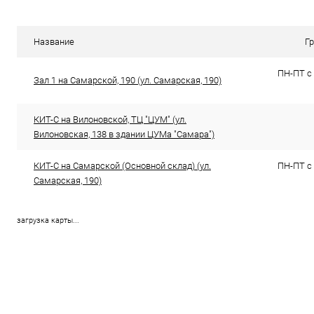
К сравнению
К сравнен
В избранное
В наличии (168)
В избранн
Название
Г
ПН-ПТ с 
Зал 1 на Самарской, 190 (ул. Самарская, 190)
КИТ-С на Вилоновской, ТЦ "ЦУМ" (ул.
Вилоновская, 138 в здании ЦУМа "Самара")
КИТ-С на Самарской (Основной склад) (ул.
ПН-ПТ с 
Самарская, 190)
загрузка карты...