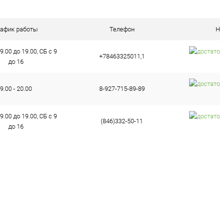
ию
ое
В наличии (13)
рафик работы
Телефон
Н
9.00 до 19.00, СБ с 9
+78463325011,1
до 16
9.00 - 20.00
8-927-715-89-89
9.00 до 19.00, СБ с 9
(846)332-50-11
до 16