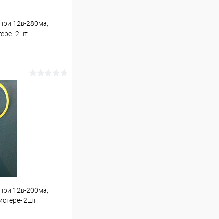
 при 12в-280ма,
тере- 2шт.
ину
В наличии (188)
 при 12в-200ма,
истере- 2шт.