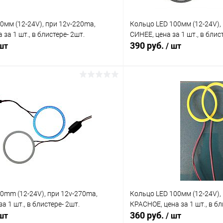
0мм (12-24V), при 12v-220ma,
Кольцо LED 100мм (12-24V),
за 1 шт., в блистере- 2шт.
СИНЕЕ, цена за 1 шт., в блис
390 руб.
 шт
/ шт
В корзину
В корз
ию
К сравнению
ое
В наличии (179)
В избранное
0mm (12-24V), при 12v-270ma,
Кольцо LED 100мм (12-24V),
а 1 шт., в блистере- 2шт.
КРАСНОЕ, цена за 1 шт., в бл
360 руб.
 шт
/ шт