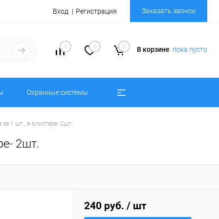
Заказать звонок
Вход
Регистрация
0
0
0
В корзине
пока пусто
ы
Охранные системы
а 1 шт., в блистере- 2шт.
е- 2шт.
240 руб.
/ шт