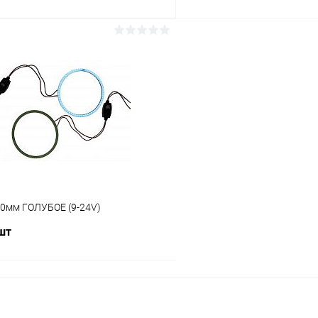
В корзину
В корз
ию
К сравнению
ое
В наличии (172)
В избранное
90мм ГОЛУБОЕ (9-24V)
 шт
В корзину