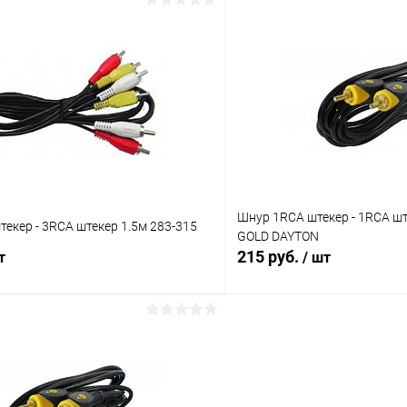
В корзину
В корз
Сравнение
ое
В наличии (47)
В избранное
Шнур 1RCA штекер - 1RCA шт
екер - 3RCA штекер 1.5м 283-315
GOLD DAYTON
215 руб.
т
/ шт
В корзину
В корз
Сравнение