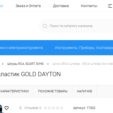
ог
Заказ и Оплата
Доставка
Контакты
ики и электроинструмента
Инструменты, Приборы, Хозтовар
•
•
Шнуры RCA, SCART, SVHS
Шнур 3RCA штекер - 3RCA штекер 3м пла
 пластик GOLD DAYTON
ХАРАКТЕРИСТИКИ
ПОХОЖИЕ ТОВАРЫ
НАЛИЧИЕ
Отзывов: 0
Артикул:
17322