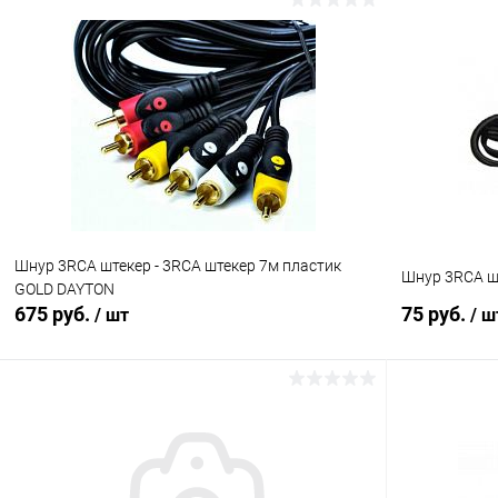
В корзину
Сравнение
Сравнение
В избранное
В наличии (23)
В избранн
Шнур 3RCA штекер - 3RCA штекер 7м пластик
Шнур 3RCA шт
GOLD DAYTON
675 руб.
75 руб.
/ шт
/ ш
В корзину
Сравнение
Сравнение