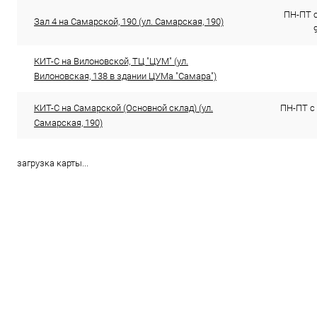
ПН-ПТ с 
Зал 4 на Самарской, 190 (ул. Самарская, 190)
КИТ-С на Вилоновской, ТЦ "ЦУМ" (ул.
Вилоновская, 138 в здании ЦУМа "Самара")
КИТ-С на Самарской (Основной склад) (ул.
ПН-ПТ с 
Самарская, 190)
загрузка карты...