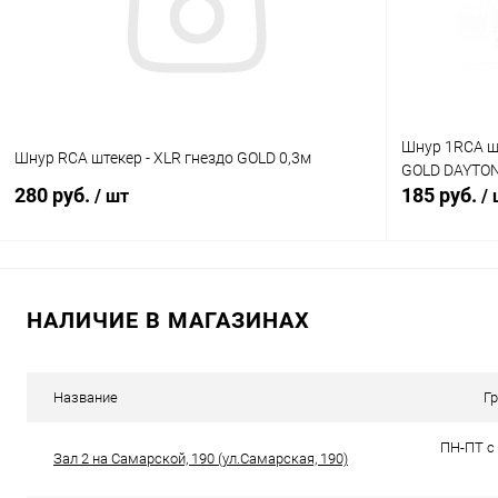
В избранное
В наличии (20)
В избранн
Шнур 1RCA шт
Шнур RCA штекер - XLR гнездо GOLD 0,3м
GOLD DAYTO
280 руб.
185 руб.
/ шт
/
В корзину
НАЛИЧИЕ В МАГАЗИНАХ
Сравнение
Сравнение
В избранное
В наличии (18)
В избранн
Название
Г
ПН-ПТ с 
Зал 2 на Самарской, 190 (ул.Самарская, 190)