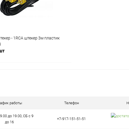
ое
В наличии (39)
В избранное
екер - 1RCA штекер 3м пластик
N
 шт
В корзину
ое
В наличии (9)
рафик работы
Телефон
Н
9.00 до 19.00, СБ с 9
+7-917-151-51-51
до 16