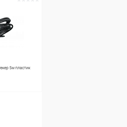
ину
В наличии (14)
екер 5м пластик
ину