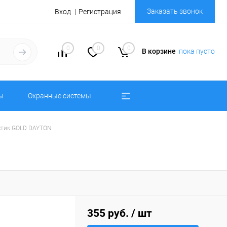
Заказать звонок
Вход
Регистрация
0
0
0
В корзине
пока пусто
ы
Охранные системы
стик GOLD DAYTON
355 руб.
/ шт