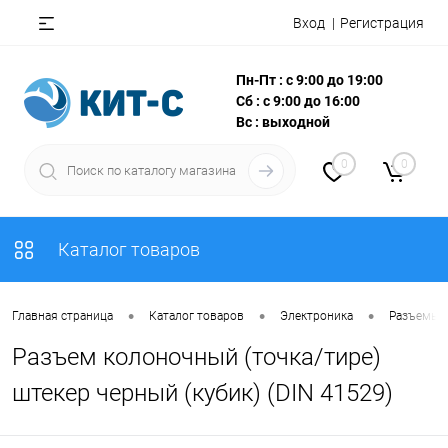
Вход
Регистрация
Пн-Пт : с 9:00 до 19:00
Сб : с 9:00 до 16:00
Вс : выходной
0
0
Каталог товаров
•
•
•
Главная страница
Каталог товаров
Электроника
Разъемы, 
Разъем колоночный (точка/тире)
штекер черный (кубик) (DIN 41529)