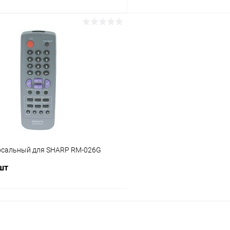
В корзину
В корз
Сравнение
ое
В наличии (4)
В избранное
рсальный для SHARP RM-026G
 шт
В корзину