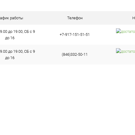
ое
В наличии (7)
рафик работы
Телефон
Н
9.00 до 19.00, СБ с 9
+7-917-151-51-51
до 16
9.00 до 19.00, СБ с 9
(846)332-50-11
до 16