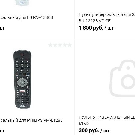
Пульт универсальный для 
рсальный для LG RM-158CB
BN-1312B VOICE
1 850 руб.
 шт
/ шт
В корзину
В корз
Сравнение
ое
В наличии (16)
В избранное
ПУЛЬТ УНИВЕРСАЛЬНЫЙ Д
рсальный для PHILIPS RM-L1285
515D
300 руб.
 шт
/ шт