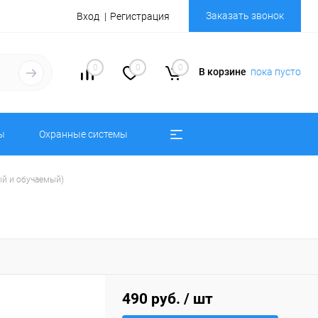
Заказать звонок
Вход
Регистрация
0
0
0
В корзине
пока пусто
ы
Охранные системы
й и обучаемый)
490 руб.
/ шт