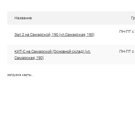
Сравнение
Сравнение
В избранное
В наличии (6)
В избранн
Название
Г
ПН-ПТ с 
Зал 2 на Самарской, 190 (ул.Самарская, 190)
КИТ-С на Самарской (Основной склад) (ул.
ПН-ПТ с 
Самарская, 190)
загрузка карты...