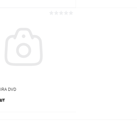
В корзину
В корз
Сравнение
ое
В наличии (1)
В избранное
KIRA DVD
 шт
В корзину