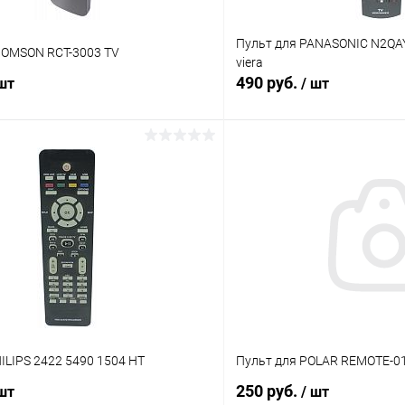
Пульт для PANASONIC N2QA
HOMSON RCT-3003 TV
viera
490 руб.
 шт
/ шт
В корзину
В корз
Сравнение
ое
В наличии (1)
В избранное
ILIPS 2422 5490 1504 HT
Пульт для POLAR REMOTE-0
250 руб.
 шт
/ шт