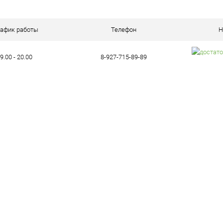
ое
В наличии (1)
рафик работы
Телефон
Н
9.00 - 20.00
8-927-715-89-89