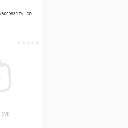
YB000830 TV-LCD
ину
В наличии (8)
1 DVD