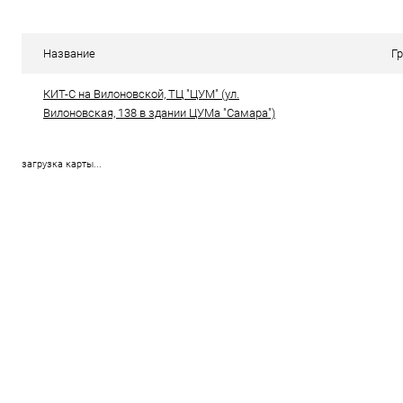
Сравнение
Сравнение
В избранное
В наличии (1)
В избранн
Название
Г
КИТ-С на Вилоновской, ТЦ "ЦУМ" (ул.
Вилоновская, 138 в здании ЦУМа "Самара")
загрузка карты...