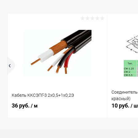
В избранное
В наличии (1)
В избранн
Соединитель
Кабель ККСЭПГ-3 2х0,5+1х0,2Э
красный)
36 руб.
10 руб.
/ м
/ ш