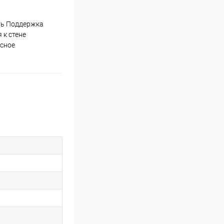
ть Поддержка
 к стене
асное