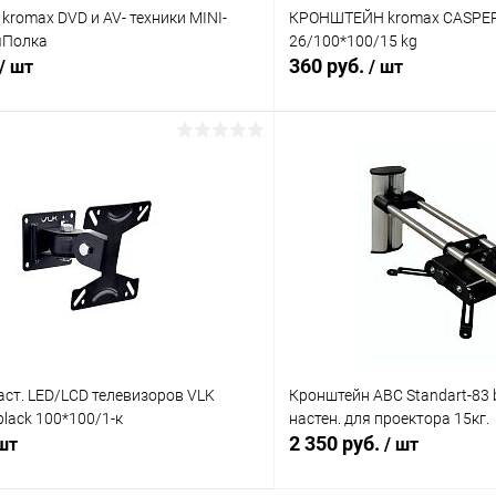
romax DVD и AV- техники MINI-
КРОНШТЕЙН kromax CASPER-
яПолка
26/100*100/15 kg
360 руб.
/ шт
/ шт
В корзину
В корз
Сравнение
ое
В наличии (1)
В избранное
ст. LED/LCD телевизоров VLK
Кронштейн ABC Standart-83 
lack 100*100/1-к
настен. для проектора 15кг.
2 350 руб.
 шт
/ шт