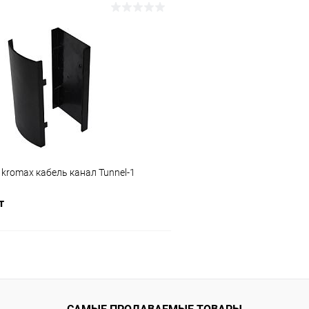
В корзину
В корз
Сравнение
ое
В наличии (1)
В избранное
romax кабель канал Tunnel-1
т
В корзину