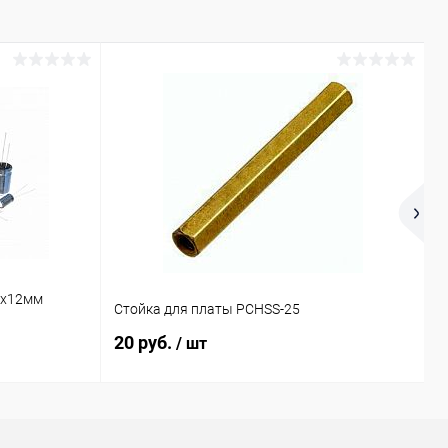
8х12мм
Р
Стойка для платы PCHSS-25
М
20 руб.
7
/ шт