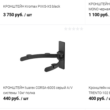
КРОНШТЕЙН k
КРОНШТЕЙН Kromax PIXIS-XS black
MONO черна
3 750 руб.
1 100 руб.
/ шт
В корзину
Сравнение
Сравнение
В избранное
В наличии (10)
В избранн
КРОНШТЕЙН tuarex CORSA-6005 серый A/V
Кронштейн на
системы 10кг полка
TRENTO-102 b
440 руб.
400 руб.
/ шт
/