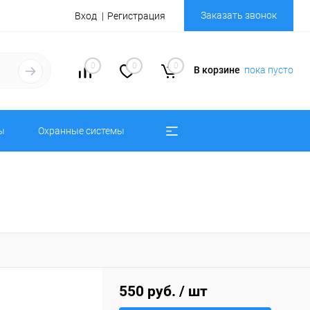
Заказать звонок
Вход
Регистрация
0
0
0
В корзине
пока пусто
ы
Охранные системы
550 руб.
/ шт