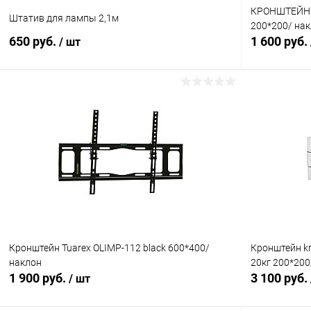
КРОНШТЕЙН k
Штатив для лампы 2,1м
200*200/ нак
650 руб.
1 600 руб.
/ шт
В корзину
Сравнение
Сравнение
В избранное
В наличии (1)
В избранн
Кронштейн Tuarex OLIMP-112 black 600*400/
Кронштейн k
наклон
20кг 200*200
1 900 руб.
3 100 руб.
/ шт