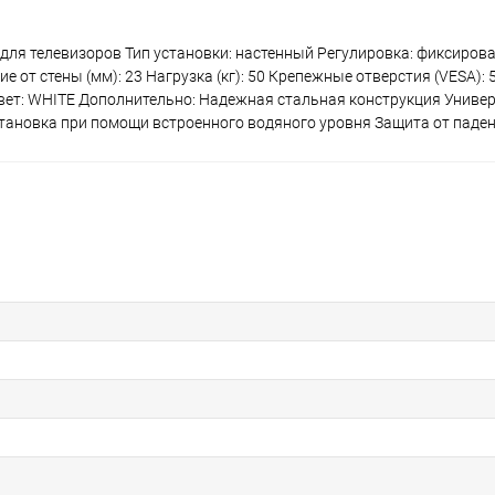
для телевизоров Тип установки: настенный Регулировка: фиксиро
е от стены (мм): 23 Нагрузка (кг): 50 Крепежные отверстия (VESA): 50
00 Цвет: WHITE Дополнительно: Надежная стальная конструкция Унив
тановка при помощи встроенного водяного уровня Защита от паде