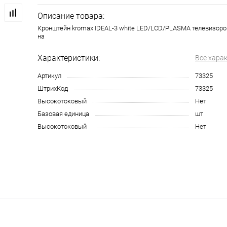
Описание товара:
Кронштейн kromax IDEAL-3 white LED/LCD/PLASMA телевизоров 2
на
Характеристики:
Все хара
Артикул
73325
ШтрихКод
73325
Высокотоковый
Нет
Базовая единица
шт
Высокотоковый
Нет