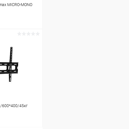
omax MICRO-MONO
ину
В наличии (67)
1/600*400/45кг