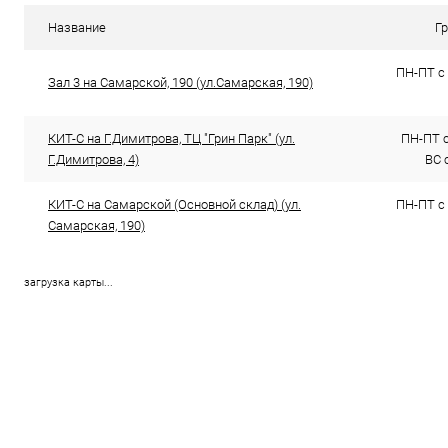
В избранное
В наличии (4)
В избранн
Название
Г
ПН-ПТ с 
Зал 3 на Самарской, 190 (ул.Самарская, 190)
КИТ-С на Г.Димитрова, ТЦ "Грин Парк" (ул.
ПН-ПТ с 
Г.Димитрова, 4)
ВС с
КИТ-С на Самарской (Основной склад) (ул.
ПН-ПТ с 
Самарская, 190)
загрузка карты...