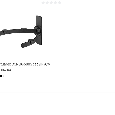
В корзину
В корз
Сравнение
ое
В наличии (11)
В избранное
uarex CORSA-6005 серый A/V
 полка
 шт
В корзину