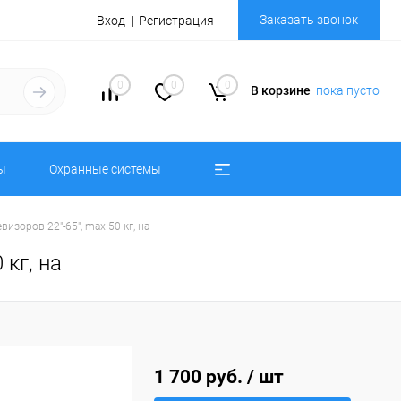
Заказать звонок
Вход
Регистрация
0
0
0
В корзине
пока пусто
ы
Охранные системы
зоров 22"-65", max 50 кг, на
кг, на
1 700 руб.
/ шт