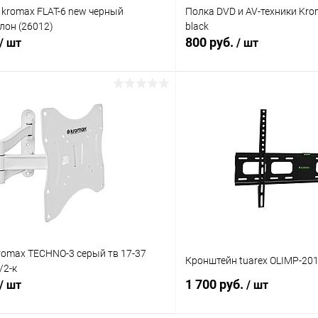
romax FLAT-6 new черный
Полка DVD и AV-техники Kr
лон (26012)
black
800 руб.
/ шт
/ шт
В корзину
В корз
Сравнение
ое
В наличии (15)
В избранное
romax TECHNO-3 серый тв 17-37
Кронштейн tuarex OLIMP-20
/2-к
1 700 руб.
/ шт
/ шт