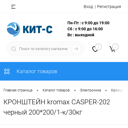
Вход
Регистрация
Пн-Пт : с 9:00 до 19:00
Сб : с 9:00 до 16:00
Вс : выходной
0
0
Каталог товаров
•
•
•
Главная страница
Каталог товаров
Электроника
Кронштей
КРОНШТЕЙН kromax CASPER-202
черный 200*200/1-к/30кг