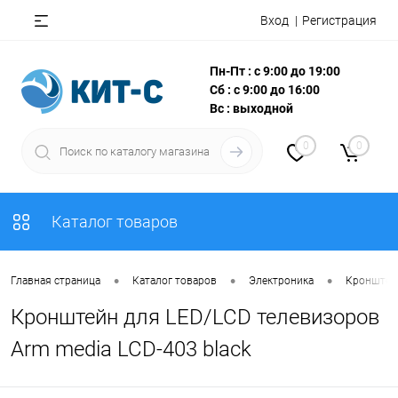
Вход
Регистрация
Пн-Пт : с 9:00 до 19:00
Сб : с 9:00 до 16:00
Вс : выходной
0
0
Каталог товаров
•
•
•
Главная страница
Каталог товаров
Электроника
Кронштей
Кронштейн для LED/LCD телевизоров
Arm media LCD-403 black