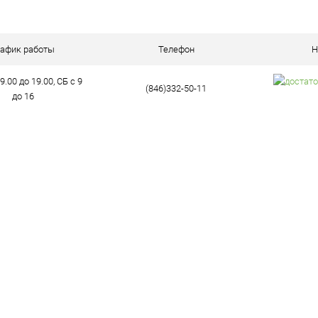
ое
В наличии (67)
рафик работы
Телефон
Н
9.00 до 19.00, СБ с 9
(846)332-50-11
до 16