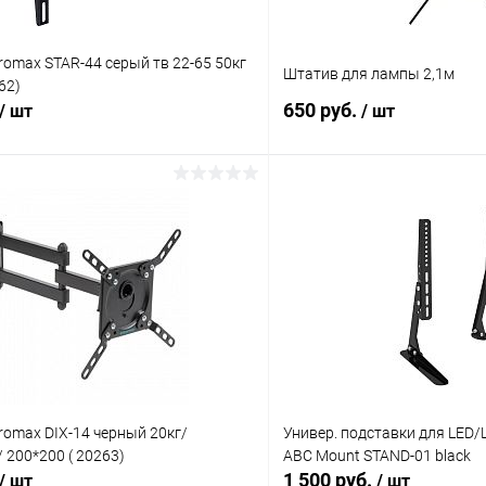
omax STAR-44 серый тв 22-65 50кг
Штатив для лампы 2,1м
62)
650 руб.
/ шт
/ шт
В корзину
В корз
Сравнение
ое
В наличии (6)
В избранное
omax DIX-14 черный 20кг/
Универ. подставки для LED/
200*200 ( 20263)
ABC Mount STAND-01 black
1 500 руб.
/ шт
/ шт