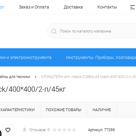
ог
Заказ и Оплата
Доставка
Контакты
ики и электроинструмента
Инструменты, Приборы, Хозтовар
•
йны для техники
КРОНШТЕЙН arm media COBRA-45 black/400*400/2-п/4
k/400*400/2-п/45кг
ХАРАКТЕРИСТИКИ
ПОХОЖИЕ ТОВАРЫ
НАЛИЧИЕ
Отзывов: 0
Артикул:
77295