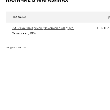
НАЛИЧИЕ В МАГАЗИНАХ
Сравнение
Сравнение
В избранное
В наличии (2)
В избранн
Название
Г
КИТ-С на Самарской (Основной склад) (ул.
ПН-ПТ с 
Самарская, 190)
загрузка карты...