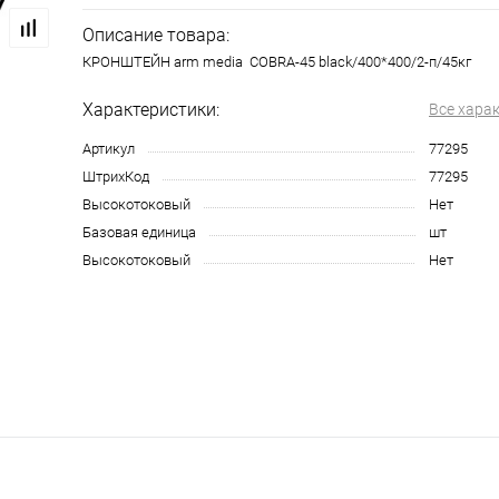
Описание товара:
КРОНШТЕЙН arm media COBRA-45 black/400*400/2-п/45кг
Характеристики:
Все хара
Артикул
77295
ШтрихКод
77295
Высокотоковый
Нет
Базовая единица
шт
Высокотоковый
Нет