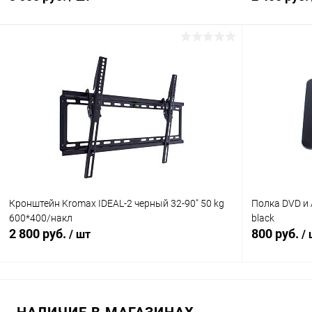
В корзину
Сравнение
Сравнение
В избранное
В наличии (1)
В избранн
Кронштейн Kromax IDEAL-2 черный 32-90" 50 kg
Полка DVD и
600*400/накл
black
2 800 руб.
800 руб.
/ шт
/
В корзину