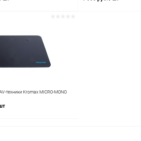
В корзину
В корз
Сравнение
ое
В наличии (6)
В избранное
 AV-техники Kromax MICRO-MONO
 шт
В корзину