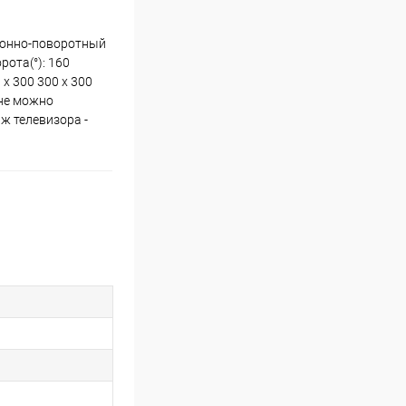
клонно-поворотный
рота(°): 160
 x 300 300 x 300
йне можно
ж телевизора -