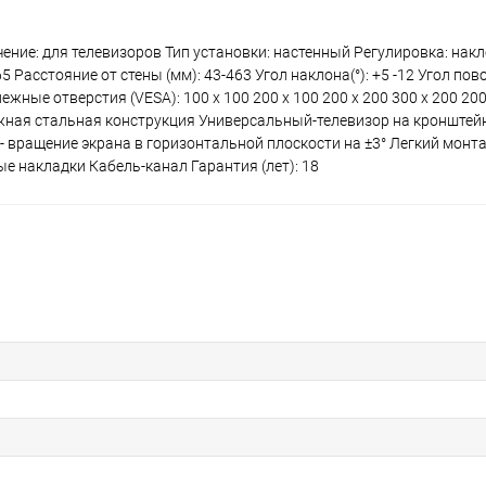
ние: для телевизоров Тип установки: настенный Регулировка: на
 Расстояние от стены (мм): 43-463 Угол наклона(°): +5 -12 Угол пово
пежные отверстия (VESA): 100 x 100 200 x 100 200 x 200 300 x 200 200
дежная стальная конструкция Универсальный-телевизор на кронште
 - вращение экрана в горизонтальной плоскости на ±3° Легкий монта
 накладки Кабель-канал Гарантия (лет): 18