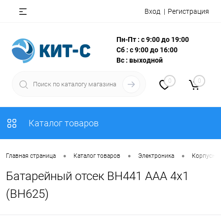
Вход
Регистрация
Пн-Пт : с 9:00 до 19:00
Сб : с 9:00 до 16:00
Вс : выходной
0
0
Каталог товаров
•
•
•
Главная страница
Каталог товаров
Электроника
Корпусны
Батарейный отсек BH441 AAA 4x1
(BH625)