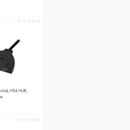
ыход, H54 HUB,
ль
ину