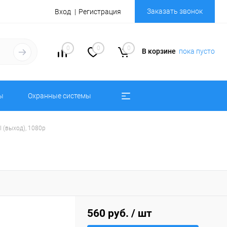
Заказать звонок
Вход
Регистрация
0
0
0
В корзине
пока пусто
ы
Охранные системы
I (выход), 1080p
560 руб.
/ шт