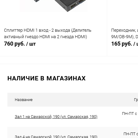
Сплиттер HDMI 1 вход - 2 выхода (Делитель
Переходник, ш
активный гнездо HDMI на 2 гнезда HDMI)
9M/DB-9M), 
760 руб.
165 руб.
/ шт
/
В корзину
НАЛИЧИЕ В МАГАЗИНАХ
Сравнение
Сравнение
В избранное
В наличии (2)
В избранн
Название
Г
ПН-ПТ с 
Зал 1 на Самарской, 190 (ул. Самарская, 190)
ПН-ПТ с 
Зал 4 на Самарской, 190 (ул. Самарская, 190)