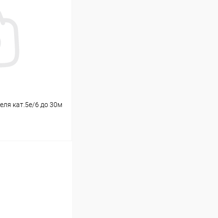
В наличии (5)
ля кат.5е/6 до 30м
ину
В наличии (1)