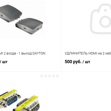
Сравнение
ое
В наличии (3)
В избранное
I 2 входа - 1 выход DAYTON
УДЛИНИТЕЛЬ HDMI на 2 кабе
500 руб.
/ шт
/ шт
В корзину
В корз
Сравнение
ое
В наличии (1)
В избранное