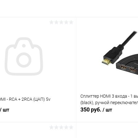
Сплиттер HDMI 3 входа - 1 в
MI - RCA + 2RCA (ЦАП) 5v
(black), ручной переключате
350 руб.
/ шт
/ шт
В корзину
В корз