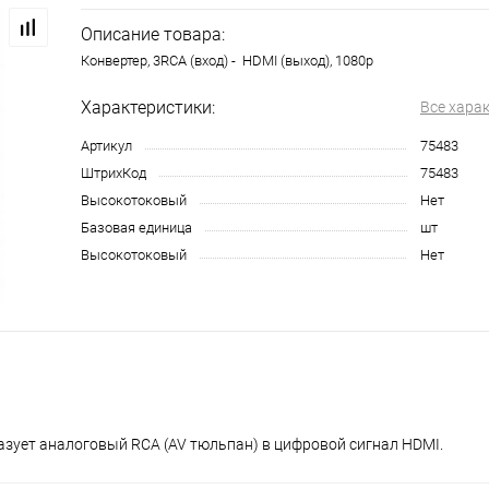
Описание товара:
Конвертер, 3RCA (вход) - HDMI (выход), 1080p
Характеристики:
Все хара
Артикул
75483
ШтрихКод
75483
Высокотоковый
Нет
Базовая единица
шт
Высокотоковый
Нет
азует аналоговый RCA (AV тюльпан) в цифровой сигнал HDMI.