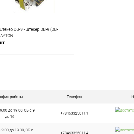
текер DB-9 - штекер DB-9 (DB-
DAYTON
 шт
В корзину
ое
В наличии (1)
рафик работы
Телефон
Н
9.00 до 19.00, СБ с 9
+78463325011,1
до 16
9.00 до 19.00, СБ с
+78463325011,4