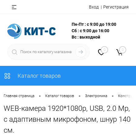
Вход
Регистрация
Пн-Пт : с 9:00 до 19:00
Сб : с 9:00 до 16:00
Вс : выходной
0
0
Каталог товаров
•
•
•
Главная страница
Каталог товаров
Электроника
Конструкт
WEB-камера 1920*1080p, USB, 2.0 Mp,
с адаптивным микрофоном, шнур 140
см.