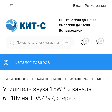
Вход
Регистрация
Пн-Пт : с 9:00 до 19:00
Сб : с 9:00 до 16:00
Вс : выходной
0
0
Каталог товаров
•
•
•
Главная страница
Каталог товаров
Электроника
Конструкт
Усилитель звука 15W * 2 канала
6...18v на TDA7297, стерео