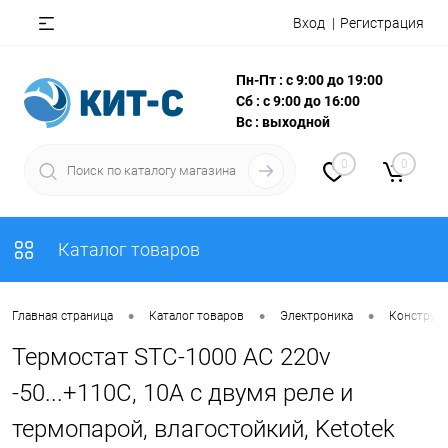
Вход
Регистрация
Пн-Пт : с 9:00 до 19:00
Сб : с 9:00 до 16:00
Вс : выходной
0
0
Каталог товаров
•
•
•
Главная страница
Каталог товаров
Электроника
Конструкт
Термостат STC-1000 AC 220v
-50...+110С, 10A с двумя реле и
термопарой, влагостойкий, Ketotek