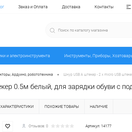
ог
Заказ и Оплата
Доставка
Контакты
ики и электроинструмента
Инструменты, Приборы, Хозтовар
•
кторы, Ардуино, робототехника
Шнур USB A штекер - 2 x micro USB штек
екер 0.5м белый, для зарядки обуви с по
ХАРАКТЕРИСТИКИ
ПОХОЖИЕ ТОВАРЫ
НАЛИЧИЕ
Отзывов: 0
Артикул:
14177