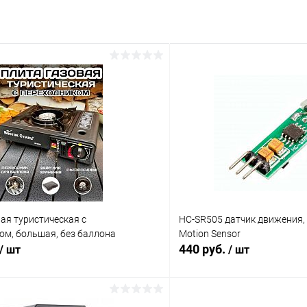
ая туристическая с
HC-SR505 датчик движения, 4
ом, большая, без баллона
Motion Sensor
440 руб.
/ шт
/ шт
В корзину
В корз