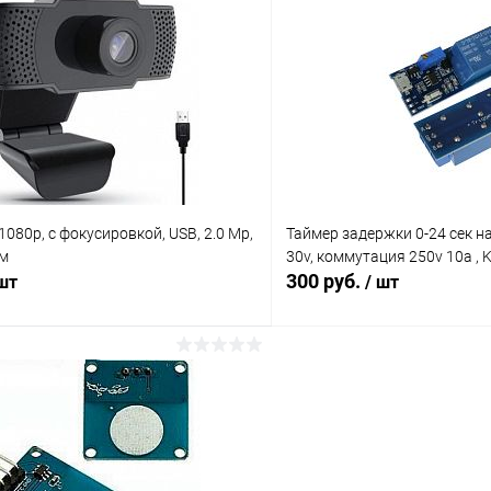
Сравнение
ое
В наличии (2)
В избранное
080p, с фокусировкой, USB, 2.0 Mp,
Таймер задержки 0-24 сек н
ом
30v, коммутация 250v 10a , 
300 руб.
 шт
/ шт
В корзину
В корз
Сравнение
ое
В наличии (127)
В избранное