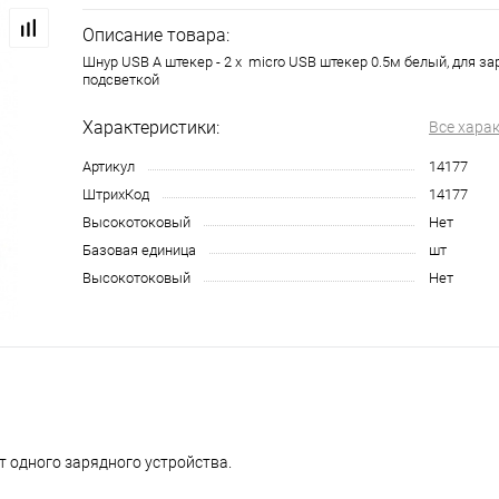
Описание товара:
Шнур USB A штекер - 2 x micro USB штекер 0.5м белый, для за
подсветкой
Характеристики:
Все хара
Артикул
14177
ШтрихКод
14177
Высокотоковый
Нет
Базовая единица
шт
Высокотоковый
Нет
т одного зарядного устройства.