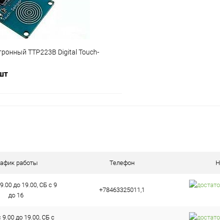
ронный TTP223B Digital Touch-
 шт
В корзину
ое
В наличии (4)
рафик работы
Телефон
Н
9.00 до 19.00, СБ с 9
+78463325011,1
до 16
9.00 до 19.00, СБ с