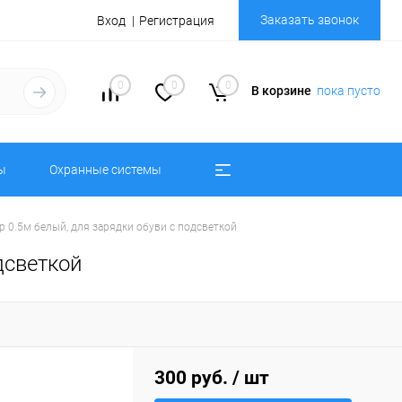
Заказать звонок
Вход
Регистрация
0
0
0
В корзине
пока пусто
ы
Охранные системы
ер 0.5м белый, для зарядки обуви с подсветкой
дсветкой
300 руб.
/ шт