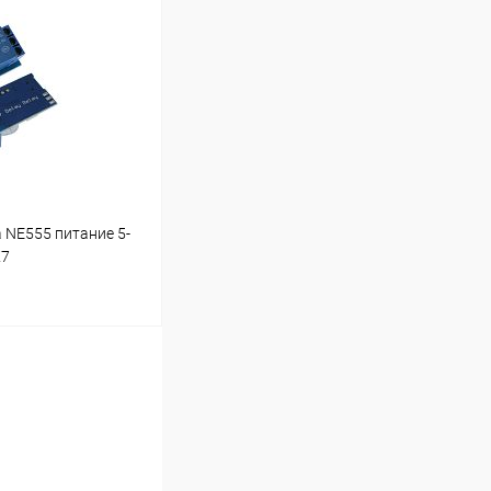
В наличии (3)
а NE555 питание 5-
K7
ину
В наличии (6)