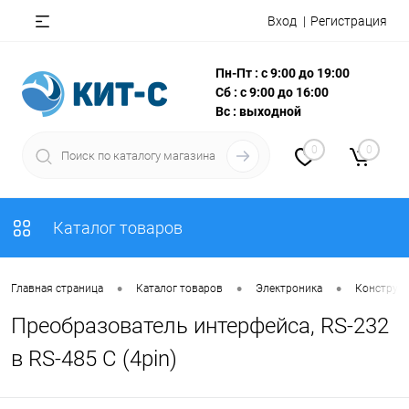
Вход
Регистрация
Пн-Пт : с 9:00 до 19:00
Сб : с 9:00 до 16:00
Вс : выходной
0
0
Каталог товаров
•
•
•
Главная страница
Каталог товаров
Электроника
Конструкт
Преобразователь интерфейса, RS-232
в RS-485 C (4pin)