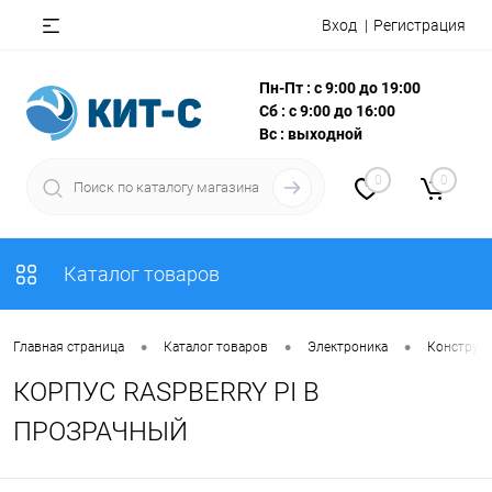
Вход
Регистрация
Пн-Пт : с 9:00 до 19:00
Сб : с 9:00 до 16:00
Вс : выходной
0
0
Каталог товаров
•
•
•
Главная страница
Каталог товаров
Электроника
Конструкт
КОРПУС RASPBERRY PI B
ПРОЗРАЧНЫЙ