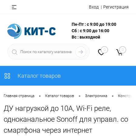
Вход
Регистрация
Пн-Пт : с 9:00 до 19:00
Сб : с 9:00 до 16:00
Вс : выходной
0
0
Каталог товаров
•
•
•
Главная страница
Каталог товаров
Электроника
Конструкт
ДУ нагрузкой до 10А, Wi-Fi реле,
одноканальное Sonoff для управл. со
смартфона через интернет