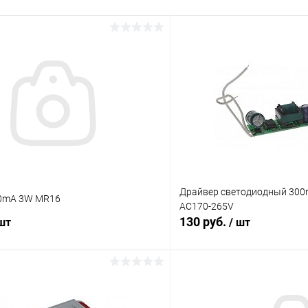
Драйвер светодиодный 300m
0mA 3W MR16
AC170-265V
130 руб.
 шт
/ шт
В корзину
В корз