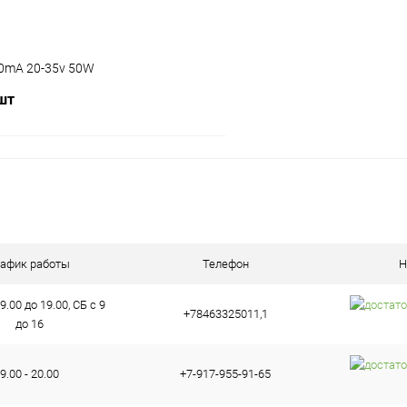
0mA 20-35v 50W
 шт
В корзину
ое
В наличии (6)
рафик работы
Телефон
Н
9.00 до 19.00, СБ с 9
+78463325011,1
до 16
9.00 - 20.00
+7-917-955-91-65