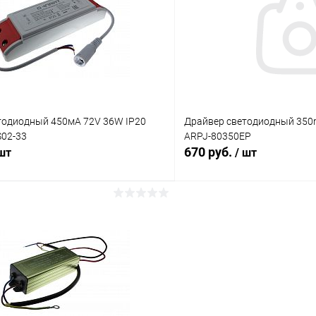
Сравнение
ое
В наличии (1)
В избранное
тодиодный 450мA 72V 36W IP20
Драйвер светодиодный 350
02-33
ARPJ-80350EP
670 руб.
 шт
/ шт
В корзину
В корз
Сравнение
ое
В наличии (7)
В избранное