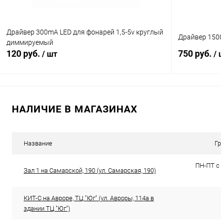
Драйвер 300mA LED для фонарей 1,5-5v круглый
Драйвер 150
диммируемый
120 руб.
750 руб.
/ шт
/
В корзину
НАЛИЧИЕ В МАГАЗИНАХ
Сравнение
Сравнение
В избранное
В наличии (99)
В избранн
Название
Г
ПН-ПТ с 
Зал 1 на Самарской, 190 (ул. Самарская, 190)
КИТ-С на Авроре, ТЦ "Юг" (ул. Авроры, 114а в
здании ТЦ "Юг")