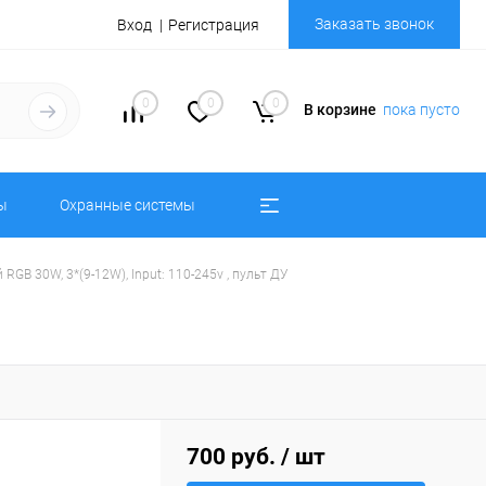
Заказать звонок
Вход
Регистрация
0
0
0
В корзине
пока пусто
ы
Охранные системы
GB 30W, 3*(9-12W), Input: 110-245v , пульт ДУ
700 руб.
/ шт