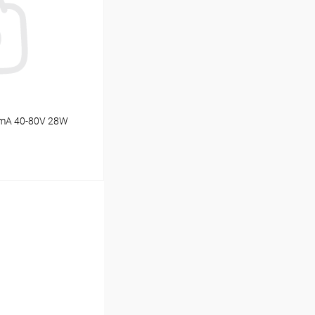
В наличии (109)
mA 40-80V 28W
ину
В наличии (2)