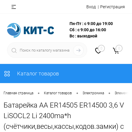
Вход
Регистрация
Пн-Пт : с 9:00 до 19:00
Сб : с 9:00 до 16:00
Вс : выходной
0
0
Каталог товаров
•
•
•
Главная страница
Каталог товаров
Электроника
Элементы
Батарейка AA ER14505 ER14500 3,6 V
LiSOCL2 Li 2400ma*h
(счётчики,весы,кассы,кодов.замки) с