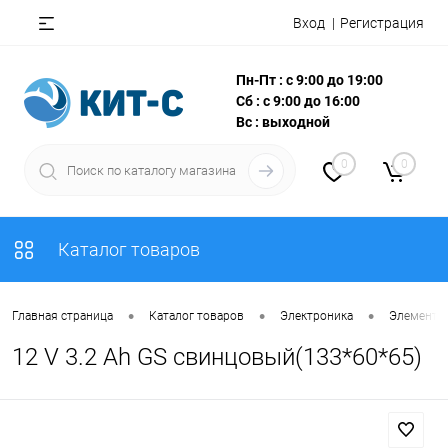
Вход
Регистрация
Пн-Пт : с 9:00 до 19:00
Сб : с 9:00 до 16:00
Вс : выходной
0
0
Каталог товаров
•
•
•
Главная страница
Каталог товаров
Электроника
Элементы
12 V 3.2 Ah GS свинцовый(133*60*65)